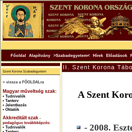
Főoldal
Alapítvány
>Szabadegyetem<
Hírek
Előadások
II. Szent Korona Táb
Szent Korona Szabadegyetem
> vissza a FŐOLDALra
.
Magyar műveltség szak:
A Szent Kor
•
Tudnivalók
•
Tanterv
•
Jelentkezés
•
Oktatók
Akkreditált szak
-
pedagógus továbbképzés:
- 2008. Esz
•
Tudnivalók
•
Tanterv