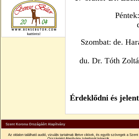
Péntek:
kattints!
Szombat: de. Har
du. Dr. Tóth Zolt
Érdeklődni és jelent
Szent Korona Országáért Alapítvány
Az oldalon található audió, vizuális tartalmak illetve cikkek, és egyéb szövegek a Szen
Országáért Alapítvány tulajdonát képezik.