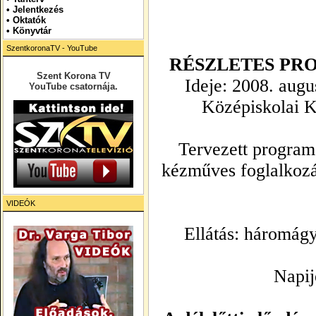
•
Jelentkezés
• Oktatók
•
Könyvtár
SzentkoronaTV - YouTube
RÉSZLETES PR
Szent Korona TV
Ideje: 2008. augu
YouTube csatornája.
Középiskolai 
Tervezett programo
kézműves foglalkozás
VIDEÓK
Ellátás: háromágy
Napij