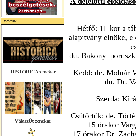
A délelőtti előadás
Barátaink
Hétfő: 11-kor a tá
alapítvány elnöke, e
c
du. Bakonyi poroszká
Kedd: de. Molnár V.
HISTORICA zenekar
du. Dr. V
Szerda: Kir
Csütörtök: de. Törté
VálaszÚt zenekar
15 órakor Varg
17 órakor Dr. Zach