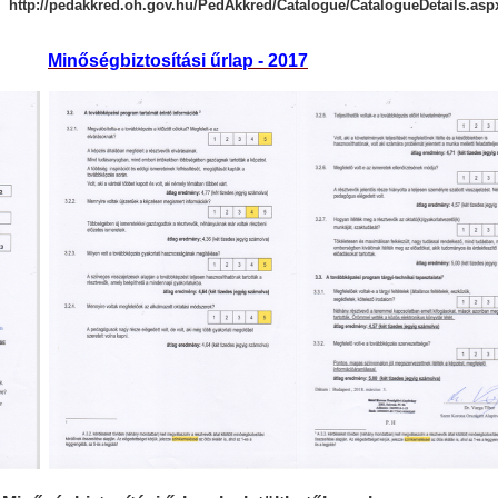
http://pedakkred.oh.gov.hu/PedAkkred/Catalogue/CatalogueDetails.as
Minőségbiztosítási űrlap - 2
017