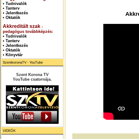
•
Tudnivalók
•
Tanterv
•
Jelentkezés
Akkr
•
Oktatók
Akkreditált szak
-
pedagógus továbbképzés:
•
Tudnivalók
•
Tanterv
•
Jelentkezés
• Oktatók
•
Könyvtár
SzentkoronaTV - YouTube
Szent Korona TV
YouTube csatornája.
VIDEÓK