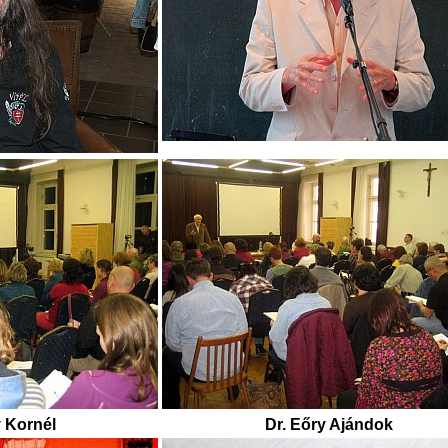
 Kornél
Dr. Eőry Ajándok