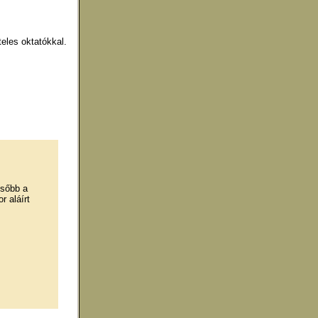
eles oktatókkal.
ésőbb a
 aláírt