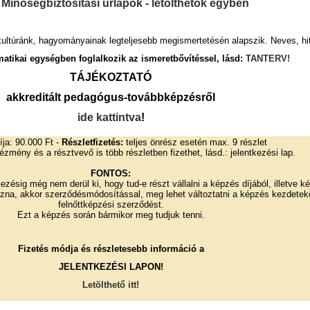
Minőségbiztosítási űrlapok - letölthetők egyben
 kultúránk, hagyományainak legteljesebb megismertetésén alapszik. Neves, hit
matikai egységben foglalkozik az ismeretbővítéssel, lásd:
TANTERV
!
TÁJÉKOZTATÓ
akkreditált pedagógus-továbbképzésről
ide kattintva
!
ja: 90.000 Ft -
Részletfizetés:
teljes önrész esetén max. 9 részlet
tézmény és a résztvevő is több részletben fizethet, lásd.: jelentkezési lap.
FONTOS:
ezésig még nem derül ki, hogy tud-e részt vállalni a képzés díjából, illetve k
ozna, akkor szerződésmódosítással, meg lehet változtatni a képzés kezdetekor
felnőttképzési szerződést.
Ezt a képzés során bármikor meg tudjuk tenni.
Fizetés módja és részletesebb információ a
JELENTKEZÉSI LAPON!
Letölthető itt!