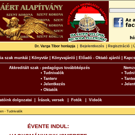
Dr. Varga Tibor honlapja
|
Bejelentkezés
|
Regisztráció
|
Ú
ia szak munkái
|
Könyvtár
|
Könyvajánló
|
Előadó - Oktató ajánló
|
Kapcs
Akkreditált szak - pedagógus továbbképzés
Nemze
•
Tudnivalók
• Tudni
•
Tanterv
• Tante
•
Jelentkezés
• Jelen
•
Oktató
k
atóink dolgozatai
|
Írások, versek
|
Fotók
|
Videók
en - Tudnivalók
ÉVENTE INDUL: