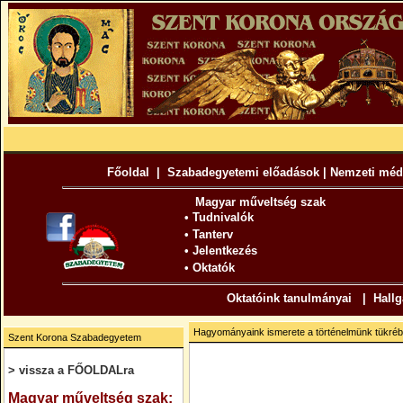
Főoldal
|
Szabadegyetemi előadások
|
Nemzeti méd
Magyar műveltség szak
•
Tudnivalók
•
Tanterv
•
Jelentkezés
•
Oktatók
Oktatóink tanulmányai
|
Hallg
Hagyományaink ismerete a történelmünk tükréb
Szent Korona Szabadegyetem
> vissza a FŐOLDALra
.
Magyar műveltség szak: