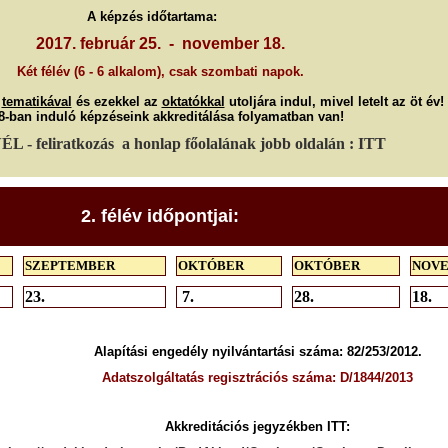
A képzés időtartama:
2017. február 25. - november 18.
Két félév (6 - 6 alkalom), csak szombati napok.
a
tematikával
és ezekkel az
oktatókkal
utoljára indul, mivel letelt az öt év!
8-ban induló képzéseink akkreditálása folyamatban van!
 - feliratkozás a honlap főolalának jobb oldalán : ITT
2. félév időpontjai
:
SZEPTEMBER
OKTÓBER
OKTÓBER
NOV
23.
7.
28
.
18
.
Alapítási engedély nyilvántartási száma: 82/253/2012.
Adatszolgáltatás regisztrációs száma: D/1844/2013
Akkreditációs jegyzékben ITT: