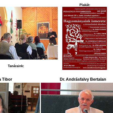
Plakát:
Tanáraink:
a Tibor
Dr. Andrásfalvy Bertalan