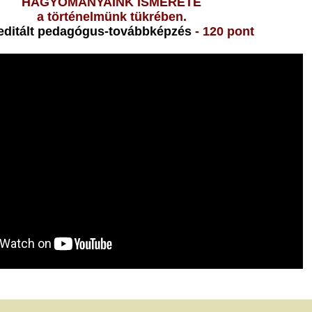
HAGYOMÁNYAINK ISMERETE
a történelmünk tükrében.
editált pedagógus-továbbképzés
- 120 pont