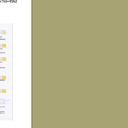
px?Id=4562