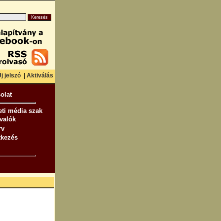
j jelszó
|
Aktiválás
olat
ti média szak
valók
rv
tkezés