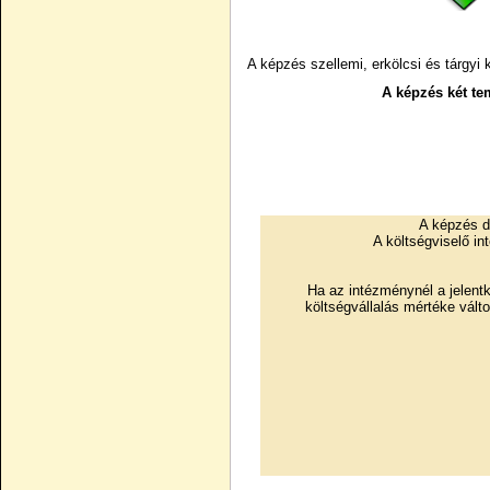
A képzés szellemi, erkölcsi és tárgyi
A képzés két te
A képzés dí
A költségviselő in
Ha az intézménynél a jelentk
költségvállalás mértéke vált