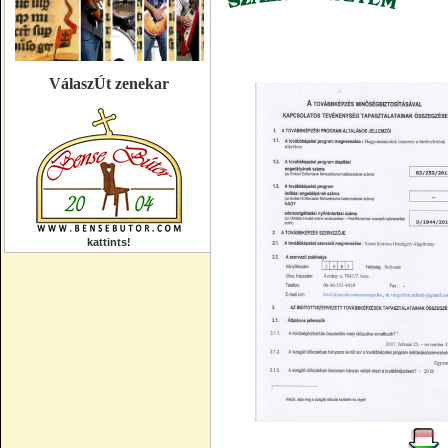
VálaszÚt zenekar
kattints!