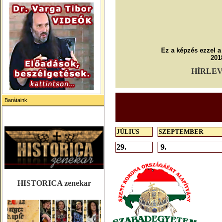
Ez a képzés ezzel 
201
HÍRLEVÉL
.
Barátaink
.
JÚLIUS
SZEPTEMBER
29.
9.
HISTORICA zenekar