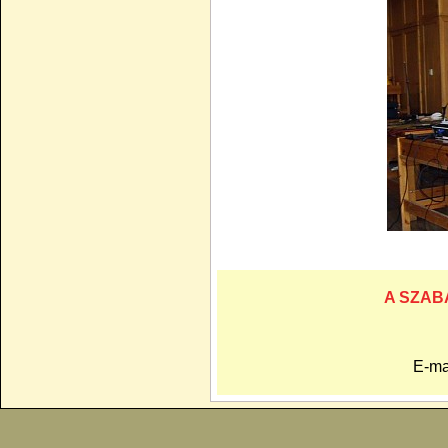
A SZA
E-ma