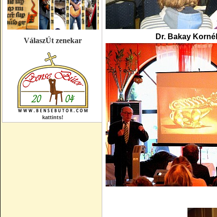
Dr. Bakay Korné
VálaszÚt zenekar
kattints!