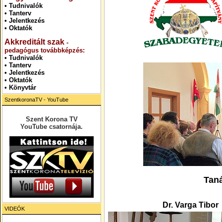
•
Tudnivalók
•
Tanterv
•
Jelentkezés
•
Oktatók
Akkreditált szak
-
pedagógus továbbképzés:
•
Tudnivalók
•
Tanterv
•
Jelentkezés
• Oktatók
•
Könyvtár
SzentkoronaTV - YouTube
Szent Korona TV
YouTube csatornája.
Taná
Dr. Varga Tibor
VIDEÓK