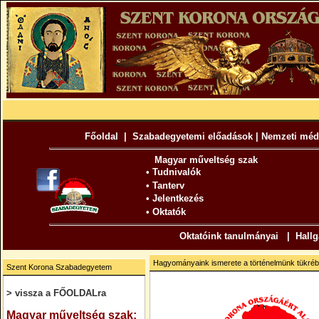
Főoldal
|
Szabadegyetemi előadások
|
Nemzeti méd
Magyar műveltség szak
•
Tudnivalók
•
Tanterv
•
Jelentkezés
•
Oktatók
Oktatóink tanulmányai
|
Hallg
Hagyományaink ismerete a történelmünk tükréb
Szent Korona Szabadegyetem
> vissza a FŐOLDALra
.
Magyar műveltség szak: