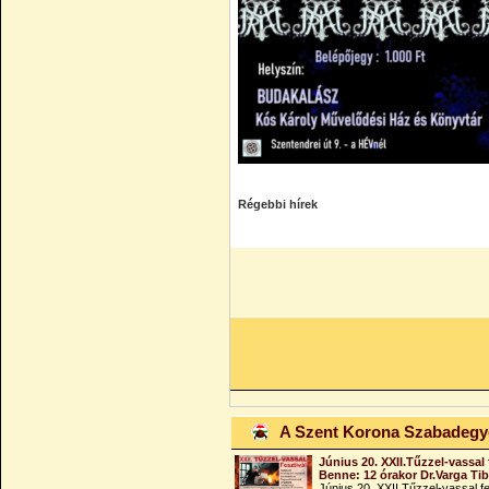
Régebbi hírek
A Szent Korona Szabadeg
Június 20. XXII.Tűzzel-vassal 
Benne: 12 órakor Dr.Varga Ti
Június 20. XXII.Tűzzel-vassal fe