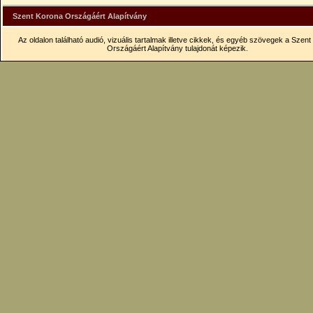
Szent Korona Országáért Alapítvány
Az oldalon található audió, vizuális tartalmak illetve cikkek, és egyéb szövegek a Szen
Országáért Alapítvány tulajdonát képezik.