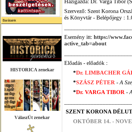
Házigazda: Dr. Varga Tibor (
Szervező: Szent Korona Orsz
és Könyvtár -
Belépőjegy : 1.
Barátaink
_______________________
Esemény itt:
https://www.fa
active_tab=about
_______________________
Előadás - előadók :
HISTORICA zenekar
*
Dr. LIMBACHER G
*
SZÁSZ PÉTER
-
A Sze
*
Dr. VARGA TIBOR
-
A
_______________________
SZENT KORONA DÉLU
VálaszÚt zenekar
OKTÓBER 14. -
NOVE
_______________________