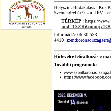
Helyszín: Budakalász - Kós K
Szentendrei út 9. - a
HÉV Lenf
TÉRKÉP
:
https://www.
mid=1XZRiGomnjv1O
kattints!
Információ: 06 30 533
4410
szentkoronaorszagaer
_______________________
Hírlevélre feliratkozás e-ma
További programok:
www.szentkoronaorszaga.
https://www.facebook.c