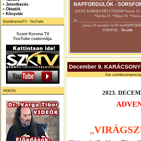
NAPFORDULÓK - SORSFO
•
Jelentkezés
• Oktatók
SZENT KORONA DÉLUTÁNOK*Január 31. *
•
Könyvtár
*Április 25. *Május 16. *Június
20._________________________________
SzentkoronaTV - YouTube
június 20.szombat 14.00 óraNAPFOR
SORSFOR...
Tovább
Szent Korona TV
YouTube csatornája.
December 9. KARÁCSONY
Írta: szentkoronaorszag
VIDEÓK
2023. DECEM
ADVEN
„
VIRÁGSZ