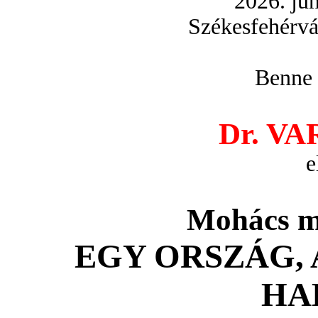
2026. jú
Székesfehérvá
Benne
Dr. V
e
Mohács mé
EGY ORSZÁG, 
HA