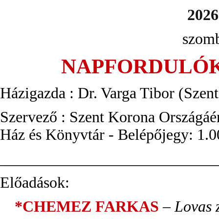
2026
szomb
NAPFORDULÓK
Házigazda : Dr. Varga Tibor (Szen
Szervező : Szent Korona Országáé
Ház és Könyvtár -
Belépőjegy: 1.0
____________________________
Előadások:
*
CHEMEZ FARKAS
–
Lovas 