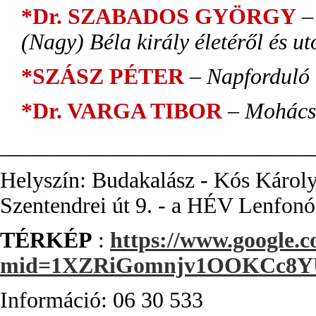
*Dr. SZABADOS GYÖRGY
– 
(Nagy) Béla király életéről és ut
*SZÁSZ PÉTER
– Napforduló
*Dr. VARGA TIBOR
– Mohács 
________________________
____
Helyszín: Budakalász - Kós Károl
Szentendrei út 9. - a
HÉV Lenfonó 
TÉRKÉP
:
https://www.google.c
mid=1XZRiGomnjv1OOKCc8Y
Információ: 06 30 533