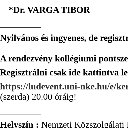
*Dr. VARGA TIBOR
_________
Nyilvános és ingyenes, de regiszt
A rendezvény kollégiumi pontsze
Regisztrálni csa
k ide kattintva l
https://ludevent.uni-nke.hu/e/ke
(szerda) 20.00 óráig!
_________
Helyszín :
Nemzeti Közszolgálati 