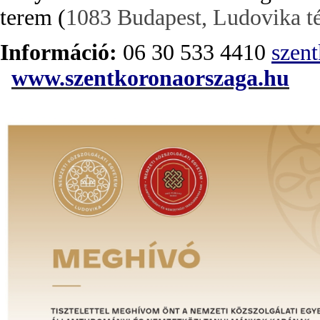
t
erem (
1083 Budapest, Ludovika té
Információ:
06 30 533 4410
szen
www.szentkoronaorszaga.hu