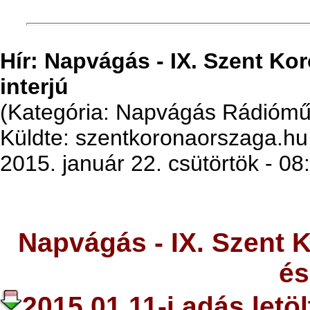
Hír: Napvágás - IX. Szent Ko
interjú
(Kategória: Napvágás Rádiómű
Küldte: szentkoronaorszaga.hu
2015. január 22. csütörtök - 08
Napvágás -
IX. Szent 
és
2015.01.11-i adás letö