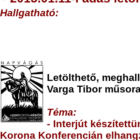
Hallgatható
:
Letölthető, meghal
Varga Tibor műsora
T
éma:
- Interjút készített
Korona Konferencián elhangzo