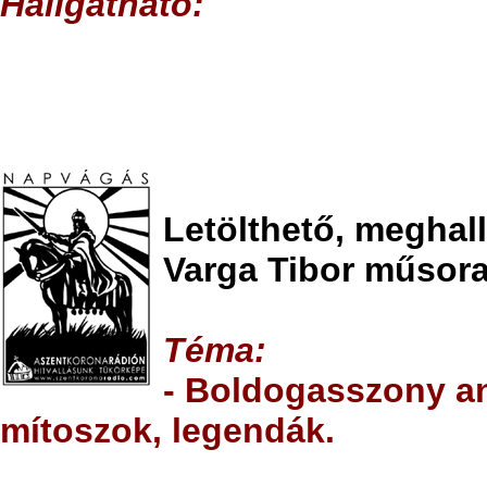
Hallgatható
:
Letölthető, meghal
Varga Tibor műsora
T
éma:
- Boldogasszony a
mítoszok, legendák.