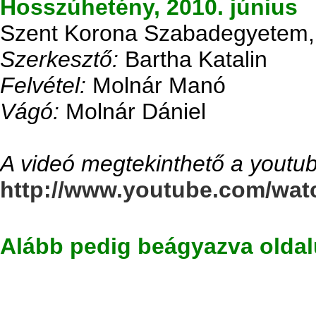
Hosszúhetény, 2010. június
Szent Korona Szabadegyetem,
Szerkesztő:
Bartha Katalin
Felvétel:
Molnár Manó
Vágó:
Molnár Dániel
A videó megtekinthető a youtu
http://www.youtube.com/wa
Alább pedig beágyazva olda