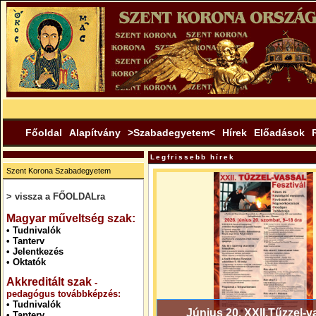
Főoldal
Alapítvány
>Szabadegyetem<
Hírek
Előadások
Legfrissebb hírek
Szent Korona Szabadegyetem
> vissza a FŐOLDALra
.
Magyar műveltség szak:
•
Tudnivalók
•
Tanterv
•
Jelentkezés
•
Oktatók
Akkreditált szak
-
pedagógus továbbképzés:
•
Tudnivalók
Június 20. XXII.Tűzzel-v
•
Tanterv