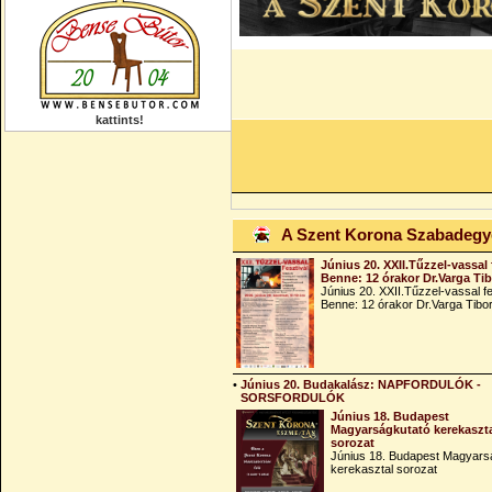
kattints!
A Szent Korona Szabadeg
Június 20. XXII.Tűzzel-vassal 
Benne: 12 órakor Dr.Varga Ti
Június 20. XXII.Tűzzel-vassal fe
Benne: 12 órakor Dr.Varga Tibo
•
Június 20. Budakalász: NAPFORDULÓK -
SORSFORDULÓK
Június 18. Budapest
Magyarságkutató kerekaszt
sorozat
Június 18. Budapest Magyars
kerekasztal sorozat