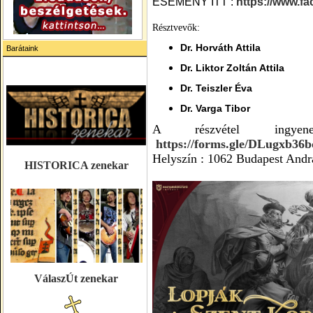
ESEMÉNY ITT :
https://www.f
Résztvevők:
Dr. Horváth Attila
Barátaink
Dr. Liktor Zoltán Attila
Dr. Teiszler Éva
Dr. Varga Tibor
A részvétel ingyene
https://forms.gle/DLugxb3
Helyszín : 1062 Budapest Andrá
HISTORICA zenekar
VálaszÚt zenekar