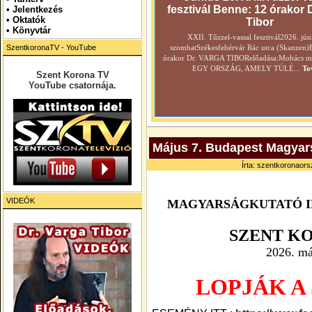
fesztivál Benne: 12 órakor 
•
Jelentkezés
• Oktatók
Tibor
•
Könyvtár
XXII. Tűzzel-vassal fesztivál2026. jún
SzentkoronaTV - YouTube
szombatSzékesfehérvár Rác utca (Skanzen)
órakor Dr. VARGA TIBORelőadása:Mohács még
EGY ORSZÁG, AMELY TÚLÉ...
To
Szent Korona TV
YouTube csatornája.
Május 7. Budapest Magyars
Írta: szentkoronaors
VIDEÓK
MAGYARSÁGKUTATÓ 
SZENT K
2026.
má
LOPJÁK A