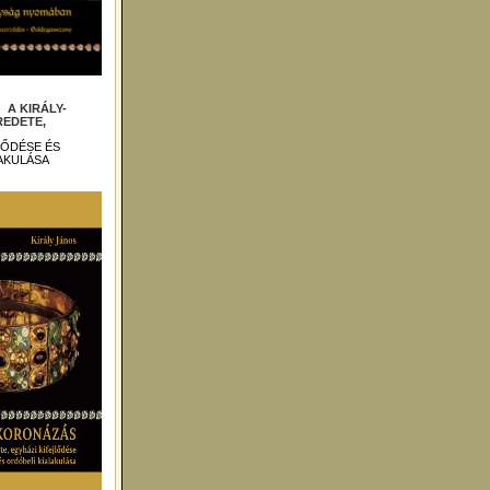
 :
A KIRÁLY-
EDETE,
LŐDÉSE ÉS
AKULÁSA