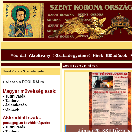
Főoldal
Alapítvány
>Szabadegyetem<
Hírek
Előadások
Legfrissebb hírek
Szent Korona Szabadegyetem
> vissza a FŐOLDALra
.
Magyar műveltség szak:
•
Tudnivalók
•
Tanterv
•
Jelentkezés
•
Oktatók
Akkreditált szak
-
pedagógus továbbképzés:
•
Tudnivalók
Június 20. XXII.Tűzzel-v
•
Tanterv