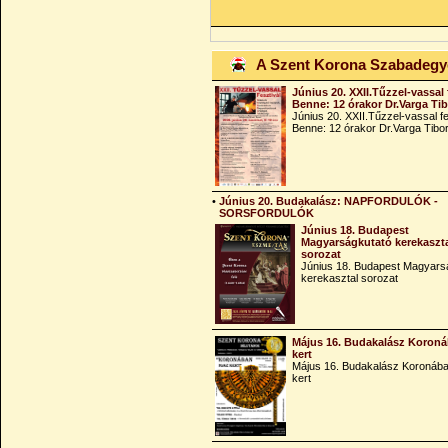
A Szent Korona Szabadeg
Június 20. XXII.Tűzzel-vassal 
Benne: 12 órakor Dr.Varga Ti
Június 20. XXII.Tűzzel-vassal fe
Benne: 12 órakor Dr.Varga Tibo
•
Június 20. Budakalász: NAPFORDULÓK -
SORSFORDULÓK
Június 18. Budapest
Magyarságkutató kerekaszt
sorozat
Június 18. Budapest Magyars
kerekasztal sorozat
Május 16. Budakalász Koroná
kert
Május 16. Budakalász Koronába
kert