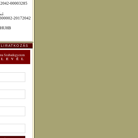
72042-00003285
 :
00002-20172042
HUHB
ELIRATKOZÁS