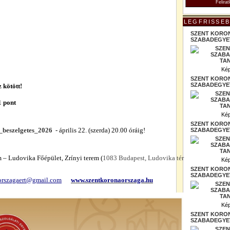
LEGFRISSEB
SZENT KORO
SZABADEGYET
Kép
SZENT KORO
SZABADEGYET
 kötött!
 pont
Kép
SZENT KORO
l_beszelgetes_2026
- április 22. (szerda) 20.00 óráig!
SZABADEGYET
 – Ludovika Főépület, Zrínyi t
erem (
1083 Budapest, Ludovika tér
Kép
SZENT KORO
SZABADEGYET
orszagaert@gmail.com
www.szentkoronaorszaga.hu
Kép
SZENT KORO
SZABADEGYET