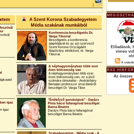
|
MEGOSZTHA
yetem
A Szent Korona Szabadegyetem
Média szakának munkáiból
fesztivál
bor
Konferencia-beszélgetés Dr.
sztivál
Varga Tiborral
r
Beszélgetés a konferencia
alapítójával és az azt szervező
Előadások, 
Szent Korona Országáért
Alapítvány elnökével, dr. Varga
vimeo vi
Tiborral.
ol
A videók
A néphagyományban több ezer
éves bölcsesség van
RSS HÍRFO
al
A néphagyományban több ezer
Az összes 
éves bölcsesség van, ez a jövő
ágkutató
számára útmutatás - Andrásfalvy
Bertalan professzor úrral életéről
beszélget Dr. Varga Tibor.
"Értékőrző gondolatok" - Darázs
ban igaz
Pista bácsi fafaragóval beszélget
Barna Beatrix
n igaz
Darázs Pista bácsi fafaragóval
beszélget Barna Beatrix
Szabadegyetem - Média szak - A