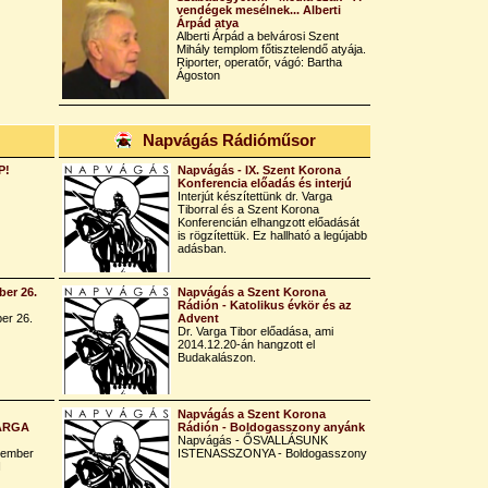
vendégek mesélnek... Alberti
Árpád atya
Alberti Árpád a belvárosi Szent
Mihály templom főtisztelendő atyája.
Riporter, operatőr, vágó: Bartha
Ágoston
Napvágás Rádióműsor
P!
Napvágás - IX. Szent Korona
Konferencia előadás és interjú
Interjút készítettünk dr. Varga
Tiborral és a Szent Korona
Konferencián elhangzott előadását
is rögzítettük. Ez hallható a legújabb
adásban.
er 26.
Napvágás a Szent Korona
Rádión - Katolikus évkör és az
er 26.
Advent
Dr. Varga Tibor előadása, ami
2014.12.20-án hangzott el
Budakalászon.
Napvágás a Szent Korona
VARGA
Rádión - Boldogasszony anyánk
Napvágás - ŐSVALLÁSUNK
tember
ISTENASSZONYA - Boldogasszony
I