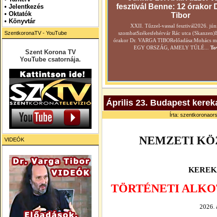
fesztivál Benne: 12 órakor 
•
Jelentkezés
• Oktatók
Tibor
•
Könyvtár
XXII. Tűzzel-vassal fesztivál2026. jún
SzentkoronaTV - YouTube
szombatSzékesfehérvár Rác utca (Skanzen)
órakor Dr. VARGA TIBORelőadása:Mohács még
EGY ORSZÁG, AMELY TÚLÉ...
To
Szent Korona TV
YouTube csatornája.
Április 23. Budapest kerek
Írta: szentkoronaors
NEMZETI KÖ
VIDEÓK
KEREK
TÖRTÉNETI ALKO
2026. 