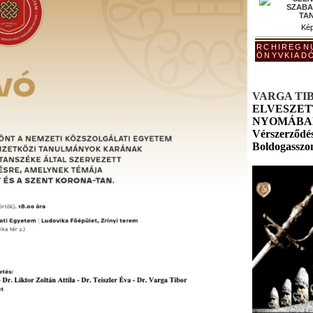
Kép
ARCHIREGN
KÖNYVKIAD
VARGA TI
ELVESZET
NYOMÁBAN 
Vérszerződés
Boldogasszo