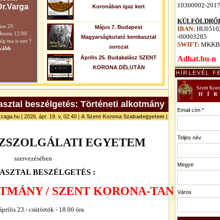
10300002-201
Dr.Varga
Koronában igaz kert
KÜLFÖLDRŐL
ius 20.
Május 7. Budapest
IBAN:
HU05103
Benne 12:00
-00003285
Magyarságkutató kerekasztal
 ma is tart ?
SWIFT:
MKKB
sorozat
vább
Április 25. Budakalász SZENT
Adhat.hu-n
KORONA DÉLUTÁN
HÍRLEVÉL F
asztal beszélgetés: Történeti alkotmány
Email cím *
zaga.hu | 2026. ápr. 19. v, 02:40 |
A Szent Korona Szabadegyetem
|
Teljes név
ZSZOLGÁLATI EGYETEM
szervezésében
Megye
ASZTAL BESZÉLGETÉS :
TMÁNY / SZENT KORONA-TAN
Város
április 23.- csütörtök - 18.00 óra