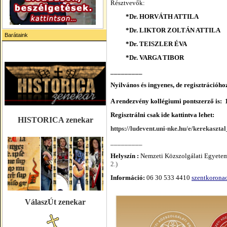
Résztvevők:
*Dr. HORVÁTH ATTILA
*Dr. LIKTOR ZOLTÁN ATTILA
Barátaink
*Dr. TEISZLER ÉVA
*Dr. VARGA TIBOR
_________
Nyilvános és ingyenes, de regisztrációhoz
A rendezvény kollégiumi pontszerző is:
1
Regisztrálni csa
k ide kattintva lehet:
HISTORICA zenekar
https://ludevent.uni-nke.hu/e/kerekaszta
_________
Helyszín :
Nemzeti Közszolgálati Egyetem
2.)
Információ:
06 30 533 4410
szentkorona
VálaszÚt zenekar