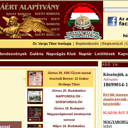
Dr. Varga Tibor honlapja
|
Bejelentkezés
|
Regisztráció
|
Ú
Rendezvények
Galéria
Napvágás Klub
Naptár
Letöltések
Kapc
ADÓ 1%
Június 20. XXII.Tűzzel-vassal
Köszönjük az
fesztivál Benne: 12 órakor
Adószám:
18699014-1
Dr.Varga Tibor
Június 20. Budakalász:
Kérjük támoga
NAPFORDULÓK -
alapítványunk
SORSFORDULÓK
köszönjük!
Június 18. Budapest
IGAZOLÁST T
Magyarságkutató kerekasztal
sorozat
MAGYARORSZ
assal
Május 16. Budakalász
MBH