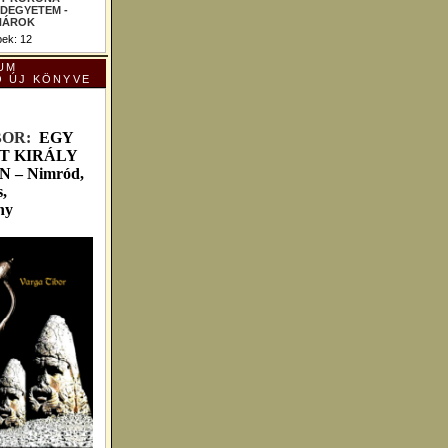
ek: 12
UM
Ó ÚJ KÖNYVE
B
OR:
EGY
T KIRÁLY
– Nimród,
,
ny