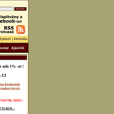
j jelszó
|
Aktiválás
solat
Ajánlók
 adó 1% -ot !
-13
ssa közhasznú
rendezvényeit,
UDUNK ADNI !
ÁGRÓL :