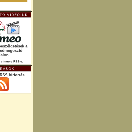
TÓ VIDEÓINK
beszélgetések a
deómegosztó
dalon.
 vimeo-s RSS-e.
RRÁSOK
RSS hírforrás