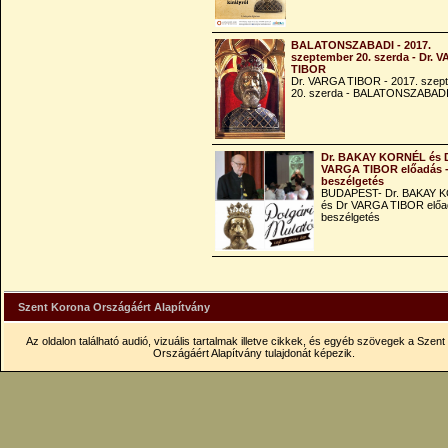
BALATONSZABADI - 2017.
szeptember 20. szerda - Dr. 
TIBOR
Dr. VARGA TIBOR - 2017. szep
20. szerda - BALATONSZABAD
Dr. BAKAY KORNÉL és 
VARGA TIBOR előadás 
beszélgetés
BUDAPEST- Dr. BAKAY 
és Dr VARGA TIBOR előa
beszélgetés
Szent Korona Országáért Alapítvány
Az oldalon található audió, vizuális tartalmak illetve cikkek, és egyéb szövegek a Szen
Országáért Alapítvány tulajdonát képezik.