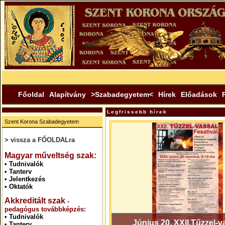
Főoldal
Alapítvány
>Szabadegyetem<
Hírek
Előadások
Legfrissebb hírek
Szent Korona Szabadegyetem
> vissza a FŐOLDALra
.
Magyar műveltség szak:
•
Tudnivalók
•
Tanterv
•
Jelentkezés
•
Oktatók
Akkreditált szak
-
pedagógus továbbképzés:
•
Tudnivalók
Június 20. XXII.Tűzzel-v
•
Tanterv