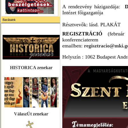
A rendezvény házigazdája:
D
Intézet főigazgatója
Barátaink
Résztvevők: lásd. PLAKÁT
REGISZTRÁCIÓ
(február 
konferenciaterem
emailben:
regisztracio@mki.g
Helyszín : 1062 Budapest Andrá
HISTORICA zenekar
VálaszÚt zenekar