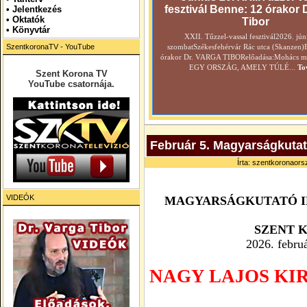
fesztivál Benne: 12 órakor 
•
Jelentkezés
• Oktatók
Tibor
•
Könyvtár
XXII. Tűzzel-vassal fesztivál2026. jún
SzentkoronaTV - YouTube
szombatSzékesfehérvár Rác utca (Skanzen)
órakor Dr. VARGA TIBORelőadása:Mohács még
EGY ORSZÁG, AMELY TÚLÉ...
To
Szent Korona TV
YouTube csatornája.
Február 5. Magyarságkutat
Írta: szentkoronaorsz
VIDEÓK
MAGYARSÁGKUTATÓ 
SZENT 
2026. februá
NAGY LAJOS KIR