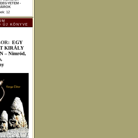
ek: 12
UM
Ó ÚJ KÖNYVE
B
OR:
EGY
T KIRÁLY
– Nimród,
,
ny