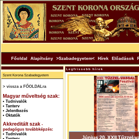
Főoldal
Alapítvány
>Szabadegyetem<
Hírek
Előadások
Legfrissebb hírek
Szent Korona Szabadegyetem
> vissza a FŐOLDALra
.
Magyar műveltség szak:
•
Tudnivalók
•
Tanterv
•
Jelentkezés
•
Oktatók
Akkreditált szak
-
pedagógus továbbképzés:
•
Tudnivalók
Június 20. XXII.Tűzzel-v
•
Tanterv