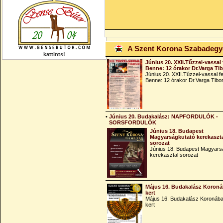
A Szent Korona Szabadeg
kattints!
Június 20. XXII.Tűzzel-vassal 
Benne: 12 órakor Dr.Varga Ti
Június 20. XXII.Tűzzel-vassal fe
Benne: 12 órakor Dr.Varga Tibo
•
Június 20. Budakalász: NAPFORDULÓK -
SORSFORDULÓK
Június 18. Budapest
Magyarságkutató kerekaszt
sorozat
Június 18. Budapest Magyars
kerekasztal sorozat
Május 16. Budakalász Koroná
kert
Május 16. Budakalász Koronába
kert