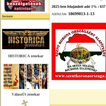
2025-ben felajánlott adó 1% : 637
18699013-1-13
ADÓSZÁM:
Barátaink
HISTORICA zenekar
VálaszÚt zenekar