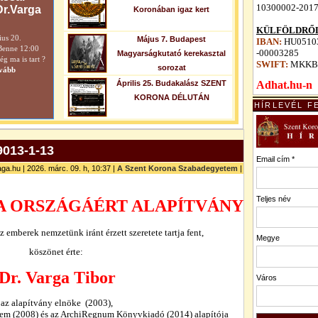
10300002-201
Dr.Varga
Koronában igaz kert
KÜLFÖLDRŐL
ius 20.
Május 7. Budapest
IBAN:
HU05103
Benne 12:00
-00003285
Magyarságkutató kerekasztal
 ma is tart ?
SWIFT:
MKKB
sorozat
vább
Április 25. Budakalász SZENT
Adhat.hu-n
KORONA DÉLUTÁN
HÍRLEVÉL F
013-1-13
Email cím *
ga.hu | 2026. márc. 09. h, 10:37 |
A Szent Korona Szabadegyetem
|
Teljes név
A ORSZÁGÁÉRT ALAPÍTVÁNY
 emberek nemzetünk iránt érzett szeretete tartja fent,
Megye
köszönet érte:
Dr. Varga Tibor
Város
az alapítvány elnöke
(2
003),
tem
(2
008) és az ArchiRegnum Könyvkiadó (2
0
14)
alapítója