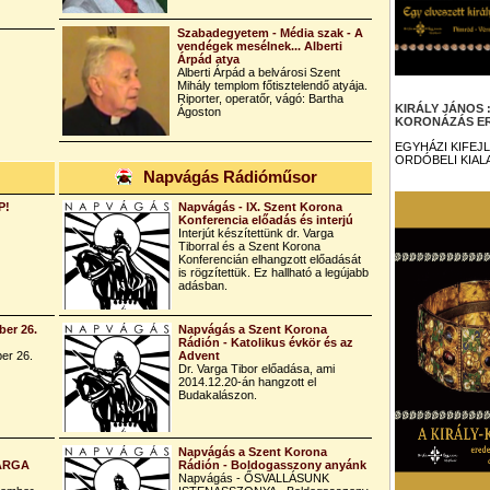
Szabadegyetem - Média szak - A
vendégek mesélnek... Alberti
Árpád atya
Alberti Árpád a belvárosi Szent
Mihály templom főtisztelendő atyája.
Riporter, operatőr, vágó: Bartha
KIRÁLY JÁNOS
Ágoston
KORONÁZÁS ER
EGYHÁZI KIFEJ
ORDÓBELI KIAL
Napvágás Rádióműsor
P!
Napvágás - IX. Szent Korona
Konferencia előadás és interjú
Interjút készítettünk dr. Varga
Tiborral és a Szent Korona
Konferencián elhangzott előadását
is rögzítettük. Ez hallható a legújabb
adásban.
er 26.
Napvágás a Szent Korona
Rádión - Katolikus évkör és az
er 26.
Advent
Dr. Varga Tibor előadása, ami
2014.12.20-án hangzott el
Budakalászon.
Napvágás a Szent Korona
VARGA
Rádión - Boldogasszony anyánk
Napvágás - ŐSVALLÁSUNK