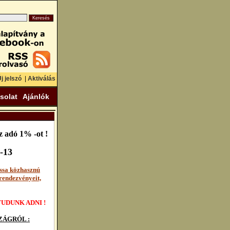
j jelszó
|
Aktiválás
solat
Ajánlók
 adó 1% -ot !
-13
ssa közhasznú
rendezvényeit,
UDUNK ADNI !
ÁGRÓL :