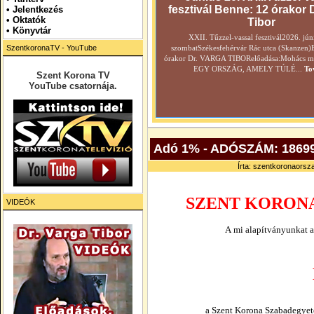
fesztivál Benne: 12 órakor 
•
Jelentkezés
• Oktatók
Tibor
•
Könyvtár
XXII. Tűzzel-vassal fesztivál2026. jún
SzentkoronaTV - YouTube
szombatSzékesfehérvár Rác utca (Skanzen)
órakor Dr. VARGA TIBORelőadása:Mohács még
EGY ORSZÁG, AMELY TÚLÉ...
To
Szent Korona TV
YouTube csatornája.
Adó 1% - ADÓSZÁM: 18699
Írta: szentkoronaorsza
SZENT KORON
VIDEÓK
A
mi alapítványunkat az
a Szent Korona Szabadegye