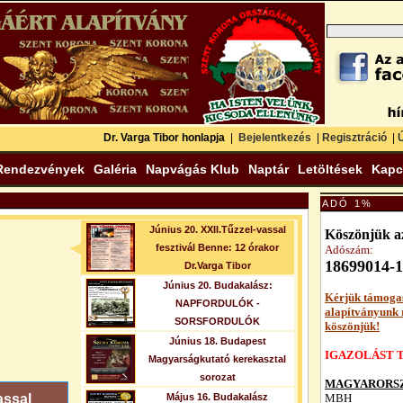
Dr. Varga Tibor honlapja
|
Bejelentkezés
|
Regisztráció
|
Ú
Rendezvények
Galéria
Napvágás Klub
Naptár
Letöltések
Kapc
ADÓ 1%
Június 20. XXII.Tűzzel-vassal
Köszönjük az
fesztivál Benne: 12 órakor
Adószám:
18699014-1
Dr.Varga Tibor
Június 20. Budakalász:
Kérjük támoga
NAPFORDULÓK -
alapítványunk
SORSFORDULÓK
köszönjük!
Június 18. Budapest
IGAZOLÁST T
Magyarságkutató kerekasztal
sorozat
MAGYARORSZ
assal
Május 16. Budakalász
MBH