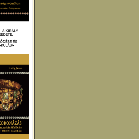
 :
A KIRÁLY-
EDETE,
LŐDÉSE ÉS
AKULÁSA