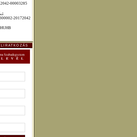
72042-00003285
 :
00002-20172042
HUHB
ELIRATKOZÁS