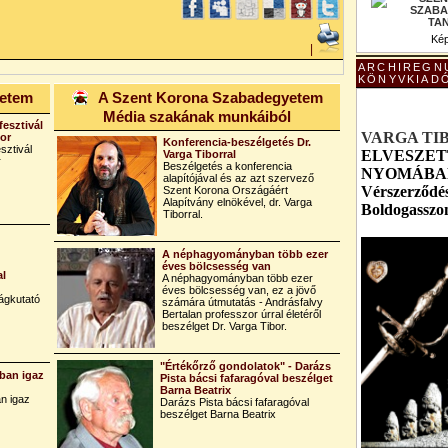
Kép
|
ARCHIREGN
KÖNYVKIAD
yetem
A Szent Korona Szabadegyetem
Média szakának munkáiból
fesztivál
VARGA TI
bor
Konferencia-beszélgetés Dr.
sztivál
ELVESZET
Varga Tiborral
r
Beszélgetés a konferencia
NYOMÁBAN 
alapítójával és az azt szervező
Vérszerződés
Szent Korona Országáért
Alapítvány elnökével, dr. Varga
Boldogasszo
Tiborral.
A néphagyományban több ezer
éves bölcsesség van
al
A néphagyományban több ezer
éves bölcsesség van, ez a jövő
ágkutató
számára útmutatás - Andrásfalvy
Bertalan professzor úrral életéről
beszélget Dr. Varga Tibor.
"Értékőrző gondolatok" - Darázs
ban igaz
Pista bácsi fafaragóval beszélget
Barna Beatrix
n igaz
Darázs Pista bácsi fafaragóval
beszélget Barna Beatrix