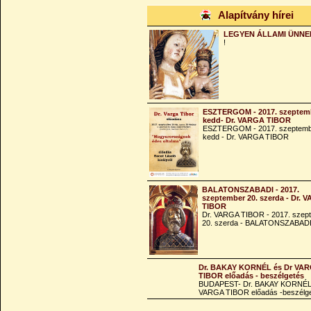
Alapítvány hírei
LEGYEN ÁLLAMI ÜNNE
!
ESZTERGOM - 2017. szeptemb
kedd- Dr. VARGA TIBOR
ESZTERGOM - 2017. szeptemb
kedd - Dr. VARGA TIBOR
BALATONSZABADI - 2017.
szeptember 20. szerda - Dr. 
TIBOR
Dr. VARGA TIBOR - 2017. szep
20. szerda - BALATONSZABAD
Dr. BAKAY KORNÉL és Dr VA
TIBOR előadás - beszélgetés
BUDAPEST- Dr. BAKAY KORNÉL
VARGA TIBOR előadás -beszélg