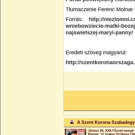
Tłumaczenie Ferenc Molnar 
Forrás:
http://niezlomni.c
wniebowziecie-matki-bozej
najswietszej-maryi-panny/
Eredeti szöveg magyarul:
http://szentkoronaorszaga
A Szent Korona Szabadeg
Június 20. XXII.Tűzzel-vassal 
Benne: 12 órakor Dr.Varga Ti