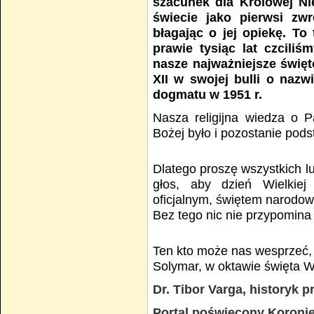
szacunek dla Królowej Ni
świecie jako pierwsi zw
błagając o jej opiekę. To 
prawie tysiąc lat czciliś
nasze najważniejsze święt
XII w swojej bulli o nazw
dogmatu w 1951 r.
Nasza religijna wiedza o P
Bożej było i pozostanie pod
Dlatego proszę wszystkich lu
głos, aby dzień Wielkiej
oficjalnym, świętem narodo
Bez tego nic nie przypomina
Ten kto może nas wesprzeć, 
Solymar, w oktawie święta Wi
Dr. Tibor Varga, historyk 
Portal poświęcony Koronie