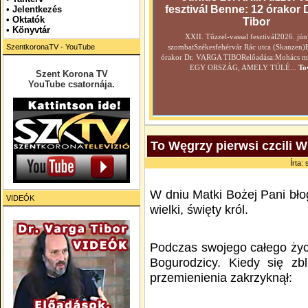
fesztivál Benne: 12 órakor 
•
Jelentkezés
• Oktatók
Tibor
•
Könyvtár
XXII. Tűzzel-vassal fesztivál2026. jún
SzentkoronaTV - YouTube
szombatSzékesfehérvár Rác utca (Skanzen)
órakor Dr. VARGA TIBORelőadása:Mohács még
EGY ORSZÁG, AMELY TÚLÉ...
To
Szent Korona TV
YouTube csatornája.
To Węgrzy pierwsi czcili W
Írta:
W dniu Matki Bożej Pani bło
VIDEÓK
wielki, święty król.
Podczas swojego całego życi
Bogurodzicy. Kiedy się zbl
przemienienia zakrzyknął: