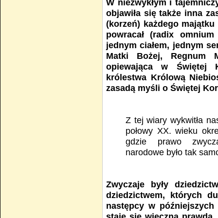
W niezwykłym i tajemnicz
objawiła się także inna 
(korzeń) każdego majątku 
powracał (radix omnium
jednym ciałem, jednym se
Matki Bożej, Regnum M
opiewająca w Świętej 
królestwa Królową Niebio
zasadą myśli o Świętej Kor
Z tej wiary wykwitła na
połowy XX. wieku okre
gdzie prawo zwycza
narodowe było tak samo
Zwyczaje były dziedzict
dziedzictwem, których d
następcy w późniejszych
staje się wieczną prawdą.