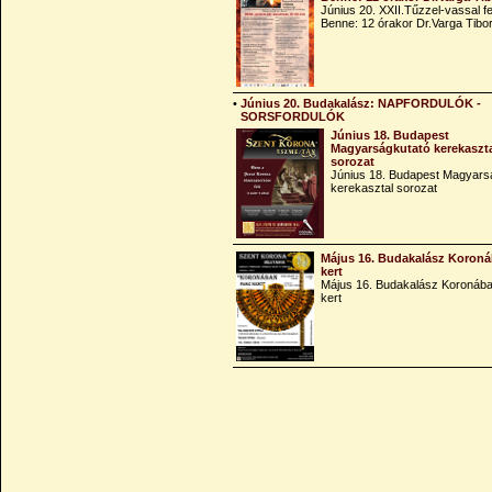
Június 20. XXII.Tűzzel-vassal fe
Benne: 12 órakor Dr.Varga Tibo
•
Június 20. Budakalász: NAPFORDULÓK -
SORSFORDULÓK
Június 18. Budapest
Magyarságkutató kerekaszt
sorozat
Június 18. Budapest Magyars
kerekasztal sorozat
Május 16. Budakalász Koroná
kert
Május 16. Budakalász Koronába
kert