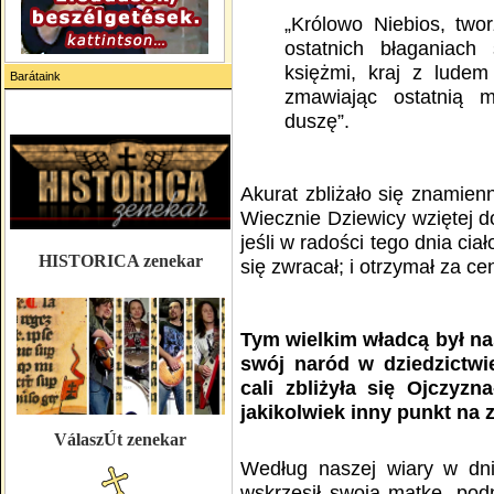
„Królowo Niebios, two
ostatnich błaganiach
księżmi, kraj z lude
Barátaink
zmawiając ostatnią 
duszę”.
Akurat zbliżało się znamien
Wiecznie Dziewicy wziętej d
jeśli w radości tego dnia ci
HISTORICA zenekar
się zwracał; i otrzymał za cen
Tym wielkim władcą był nas
swój naród w dziedzictw
cali zbliżyła się Ojczyzn
jakikolwiek inny punkt na z
VálaszÚt zenekar
Według naszej wiary w dni
wskrzesił swoją matkę, podn