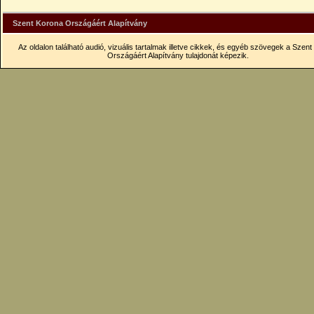
Szent Korona Országáért Alapítvány
Az oldalon található audió, vizuális tartalmak illetve cikkek, és egyéb szövegek a Szen
Országáért Alapítvány tulajdonát képezik.