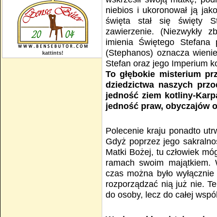
niebios i ukoronował ją jak
święta stał się święty S
zawierzenie. (Niezwykły zb
imienia Świętego Stefana 
(Stephanos) oznacza wienie
kattints!
Stefan oraz jego Imperium k
To głębokie misterium p
dziedzictwa naszych przo
jedność ziem kotliny-Karp
jedność praw, obyczajów o
Polecenie kraju ponadto utrw
Gdyż poprzez jego sakralnoś
Matki Bożej, tu człowiek mó
ramach swoim majątkiem. W
czas można było wyłącznie d
rozporządzać nią już nie. Te
do osoby, lecz do całej wspól