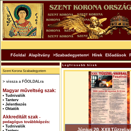
Főoldal
Alapítvány
>Szabadegyetem<
Hírek
Előadások
Legfrissebb hírek
Szent Korona Szabadegyetem
> vissza a FŐOLDALra
.
Magyar műveltség szak:
•
Tudnivalók
•
Tanterv
•
Jelentkezés
•
Oktatók
Akkreditált szak
-
pedagógus továbbképzés:
•
Tudnivalók
Június 20. XXII.Tűzzel-v
•
Tanterv