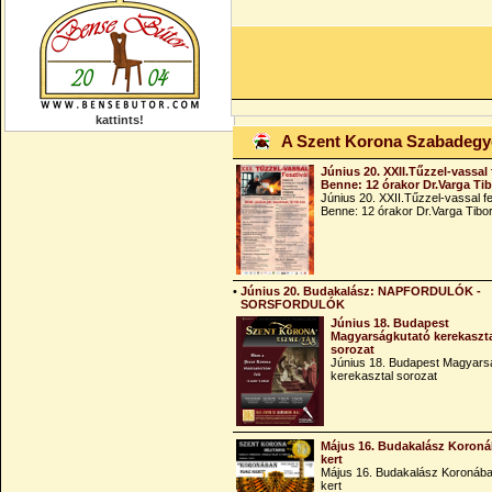
kattints!
A Szent Korona Szabadeg
Június 20. XXII.Tűzzel-vassal 
Benne: 12 órakor Dr.Varga Ti
Június 20. XXII.Tűzzel-vassal fe
Benne: 12 órakor Dr.Varga Tibo
•
Június 20. Budakalász: NAPFORDULÓK -
SORSFORDULÓK
Június 18. Budapest
Magyarságkutató kerekaszt
sorozat
Június 18. Budapest Magyars
kerekasztal sorozat
Május 16. Budakalász Koroná
kert
Május 16. Budakalász Koronába
kert