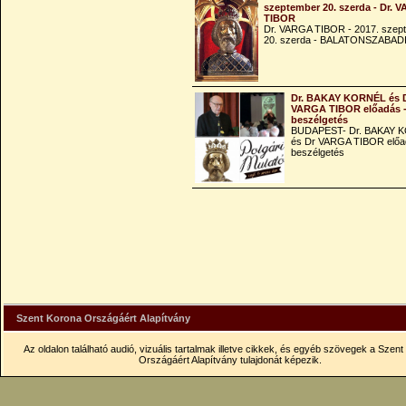
szeptember 20. szerda - Dr. 
TIBOR
Dr. VARGA TIBOR - 2017. szep
20. szerda - BALATONSZABAD
Dr. BAKAY KORNÉL és 
VARGA TIBOR előadás 
beszélgetés
BUDAPEST- Dr. BAKAY 
és Dr VARGA TIBOR előa
beszélgetés
Szent Korona Országáért Alapítvány
Az oldalon található audió, vizuális tartalmak illetve cikkek, és egyéb szövegek a Szen
Országáért Alapítvány tulajdonát képezik.