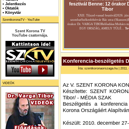
fesztivál Benne: 12 órakor 
•
Jelentkezés
• Oktatók
Tibor
•
Könyvtár
XXII. Tűzzel-vassal fesztivál2026. jún
SzentkoronaTV - YouTube
szombatSzékesfehérvár Rác utca (Skanzen)
órakor Dr. VARGA TIBORelőadása:Mohács még
EGY ORSZÁG, AMELY TÚLÉ...
To
Szent Korona TV
YouTube csatornája.
Konferencia-beszélgetés Dr
Írta: szentkoronaorszaga.hu | 2011. o
VIDEÓK
Az V. SZENT KORONA KONFE
Készítette: SZENT KORON
Tibor/ - MÉDIA SZAK
Beszélgetés a konferencia
Korona Országáért Alapítvány
Készült: 2010. december 27-