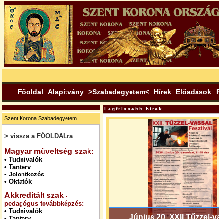
Főoldal
Alapítvány
>Szabadegyetem<
Hírek
Előadások
Legfrissebb hírek
Szent Korona Szabadegyetem
> vissza a FŐOLDALra
.
Magyar műveltség szak:
•
Tudnivalók
•
Tanterv
•
Jelentkezés
•
Oktatók
Akkreditált szak
-
pedagógus továbbképzés:
•
Tudnivalók
Június 20. XXII.Tűzzel-v
•
Tanterv