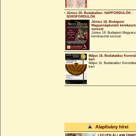
•
Június 20. Budakalász: NAPFORDULÓK -
SORSFORDULÓK
Június 18. Budapest
Magyarságkutató kerekaszt
sorozat
Június 18. Budapest Magyars
kerekasztal sorozat
Május 16. Budakalász Koroná
kert
Május 16. Budakalász Koronába
kert
Alapítvány hírei
LEGYEN ÁLLAMI ÜNNE