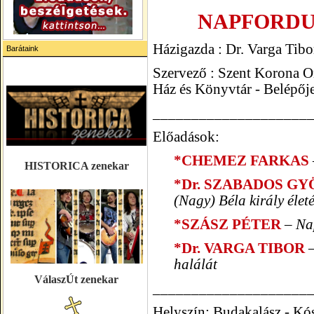
NAPFORDU
Házigazda : Dr. Varga Tibo
Barátaink
Szervező : Szent Korona O
Ház és Könyvtár -
Belépője
____________________
Előadások:
*
CHEMEZ FARKAS
HISTORICA zenekar
*Dr. SZABADOS G
(Nagy) Béla király életé
*SZÁSZ PÉTER
– Na
*Dr. VARGA TIBOR
–
halálát
VálaszÚt zenekar
____________________
Helyszín: Budakalász - Kó