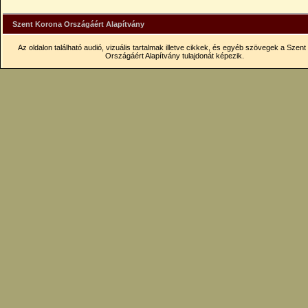
Szent Korona Országáért Alapítvány
Az oldalon található audió, vizuális tartalmak illetve cikkek, és egyéb szövegek a Szen
Országáért Alapítvány tulajdonát képezik.