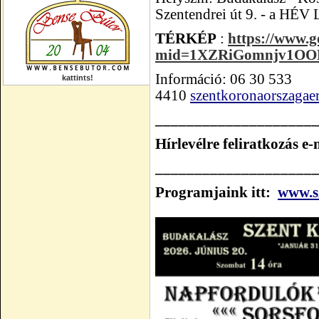
Szentendrei út 9. - a
HÉV L
TÉRKÉP
:
https://www.g
mid=1XZRiGomnjv1OO
Információ: 06 30 533
kattints!
4410
szentkoronaorszaga
____________________
Hírlevélre feliratkozás e
____________________
Programjaink itt:
www.s