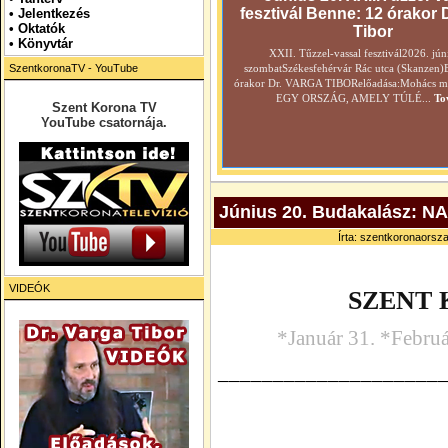
fesztivál Benne: 12 órakor 
•
Jelentkezés
• Oktatók
Tibor
•
Könyvtár
XXII. Tűzzel-vassal fesztivál2026. jún
SzentkoronaTV - YouTube
szombatSzékesfehérvár Rác utca (Skanzen)
órakor Dr. VARGA TIBORelőadása:Mohács még
EGY ORSZÁG, AMELY TÚLÉ...
To
Szent Korona TV
YouTube csatornája.
Június 20. Budakalász
Írta: szentkoronaorsza
VIDEÓK
SZENT
*Január 31. *Februá
____________________