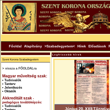
Főoldal
Alapítvány
>Szabadegyetem<
Hírek
Előadások
Legfrissebb hírek
Szent Korona Szabadegyetem
> vissza a FŐOLDALra
.
Magyar műveltség szak:
•
Tudnivalók
•
Tanterv
•
Jelentkezés
•
Oktatók
Akkreditált szak
-
pedagógus továbbképzés:
•
Tudnivalók
Június 20. XXII.Tűzzel-v
•
Tanterv