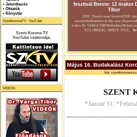
fesztivál Benne: 12 órakor 
•
Jelentkezés
• Oktatók
Tibor
•
Könyvtár
XXII. Tűzzel-vassal fesztivál2026. jún
SzentkoronaTV - YouTube
szombatSzékesfehérvár Rác utca (Skanzen)
órakor Dr. VARGA TIBORelőadása:Mohács még
EGY ORSZÁG, AMELY TÚLÉ...
To
Szent Korona TV
YouTube csatornája.
Május 16. Budakalász Koro
Írta: szentkoronaorsza
VIDEÓK
SZENT 
*Január 31. *Februá
____________________