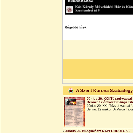
Régebbi hírek
A Szent Korona Szabadeg
Június 20. XXII.Tűzzel-vassal 
Benne: 12 órakor Dr.Varga Ti
Június 20. XXII.Tűzzel-vassal fe
Benne: 12 órakor Dr.Varga Tibo
•
Június 20. Budakalász: NAPFORDULÓK -