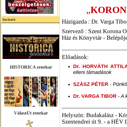
„
KORON
Barátaink
Házigazda : Dr. Varga Tibo
Szervező : Szent Korona O
Ház és Könyvtár -
Belépője
____________________
Előadások:
Dr. HORVÁTH ATTIL
HISTORICA zenekar
elleni támadások
SZÁSZ PÉTER
- Pünk
Dr. VARGA TIBOR
- A 
____________________
VálaszÚt zenekar
Helyszín: Budakalász - Kó
Szentendrei út 9. - a
HÉV L