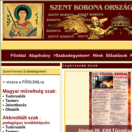
Főoldal
Alapítvány
>Szabadegyetem<
Hírek
Előadások
Legfrissebb hírek
Szent Korona Szabadegyetem
> vissza a FŐOLDALra
.
Magyar műveltség szak:
•
Tudnivalók
•
Tanterv
•
Jelentkezés
•
Oktatók
Akkreditált szak
-
pedagógus továbbképzés:
•
Tudnivalók
Június 20. XXII.Tűzzel-v
•
Tanterv