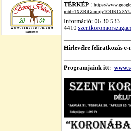
TÉRKÉP
:
https://www.google
mid=1XZRiGomnjv1OOKCc8YU
Információ: 06 30 533
4410
szentkoronaorszaga
kattints!
____________________
Hírlevélre feliratkozás e
____________________
Programjaink itt:
www.s