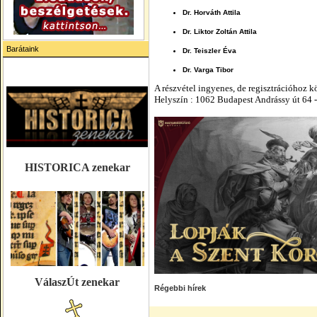
Dr. Horváth Attila
Dr. Liktor Zoltán Attila
Barátaink
Dr. Teiszler Éva
Dr. Varga Tibor
A részvétel ingyenes, de regisztrációhoz k
Helyszín : 1062 Budapest Andrássy út 64 -
HISTORICA zenekar
VálaszÚt zenekar
Régebbi hírek