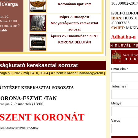
10300002-201
Dr.Varga
Koronában igaz kert
KÜLFÖLDRŐL
ius 20.
Május 7. Budapest
IBAN:
HU05103
Benne 12:00
-00003285
Magyarságkutató kerekasztal
 ma is tart ?
SWIFT:
MKKB
sorozat
vább
Április 25. Budakalász SZENT
Adhat.hu-n
KORONA DÉLUTÁN
HÍRLEVÉL F
ágkutató kerekasztal sorozat
Email cím *
zaga.hu | 2026. máj. 04. h, 06:04 |
A Szent Korona Szabadegyetem
|
Teljes név
 INTÉZET
KEREKASZTAL SOROZATA
KORONA-ESZME /TAN
Megye
május 7. (csütörtök) 18:00
 SZENT KORONÁT
Város
events/979812018055867