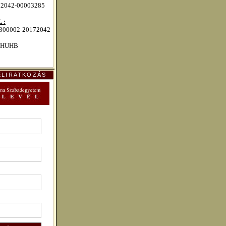
72042-00003285
 :
00002-20172042
HUHB
ELIRATKOZÁS