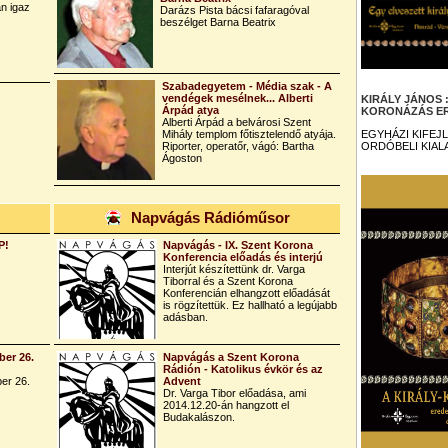
n igaz
Darázs Pista bácsi fafaragóval
beszélget Barna Beatrix
Szabadegyetem - Média szak - A
vendégek mesélnek... Alberti
KIRÁLY JÁNOS
Árpád atya
KORONÁZÁS ER
Alberti Árpád a belvárosi Szent
Mihály templom főtisztelendő atyája.
EGYHÁZI KIFEJ
Riporter, operatőr, vágó: Bartha
ORDÓBELI KIAL
Ágoston
Napvágás Rádióműsor
P!
Napvágás - IX. Szent Korona
Konferencia előadás és interjú
Interjút készítettünk dr. Varga
Tiborral és a Szent Korona
Konferencián elhangzott előadását
is rögzítettük. Ez hallható a legújabb
adásban.
er 26.
Napvágás a Szent Korona
Rádión - Katolikus évkör és az
er 26.
Advent
Dr. Varga Tibor előadása, ami
2014.12.20-án hangzott el
Budakalászon.