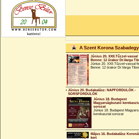
kattints!
A Szent Korona Szabadeg
Június 20. XXII.Tűzzel-vassal 
Benne: 12 órakor Dr.Varga Ti
Június 20. XXII.Tűzzel-vassal fe
Benne: 12 órakor Dr.Varga Tibo
•
Június 20. Budakalász: NAPFORDULÓK -
SORSFORDULÓK
Június 18. Budapest
Magyarságkutató kerekaszt
sorozat
Június 18. Budapest Magyars
kerekasztal sorozat
Május 16. Budakalász Koroná
kert