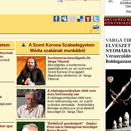
Kép
ARCHIREGN
KÖNYVKIAD
|
VARGA TI
yetem
A Szent Korona Szabadegyetem
ELVESZET
Média szakának munkáiból
NYOMÁBAN 
fesztivál
Vérszerződés
bor
Konferencia-beszélgetés Dr.
sztivál
Boldogasszo
Varga Tiborral
r
Beszélgetés a konferencia
alapítójával és az azt szervező
Szent Korona Országáért
Alapítvány elnökével, dr. Varga
Tiborral.
A néphagyományban több ezer
éves bölcsesség van
al
A néphagyományban több ezer
éves bölcsesség van, ez a jövő
ágkutató
számára útmutatás - Andrásfalvy
Bertalan professzor úrral életéről
beszélget Dr. Varga Tibor.
"Értékőrző gondolatok" - Darázs
ban igaz
Pista bácsi fafaragóval beszélget
Barna Beatrix