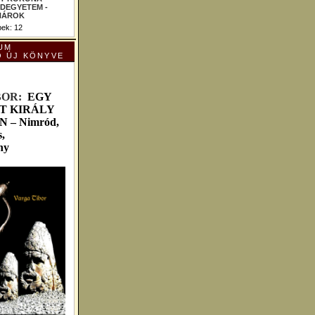
ek: 12
UM
Ó ÚJ KÖNYVE
B
OR:
EGY
T KIRÁLY
– Nimród,
,
ny