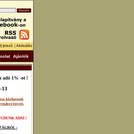
j jelszó
|
Aktiválás
solat
Ajánlók
 adó 1% -ot !
-13
ssa közhasznú
rendezvényeit,
UDUNK ADNI !
ÁGRÓL :