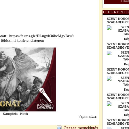
LEGFRISSEB
SZENT KORO
SZABADEGYET
ötött:
https://forms.gle/DLugxb36bcMgvBru9
Kép
 földszinti konferenciaterem
SZENT KORO
SZABADEGYET
Kép
SZENT KORO
SZABADEGYET
Kép
SZENT KORO
SZABADEGYET
Kategória
Hírek
Kép
Újabb hírek
SZENT KORO
SZABADEGYET
Összes megtekintés