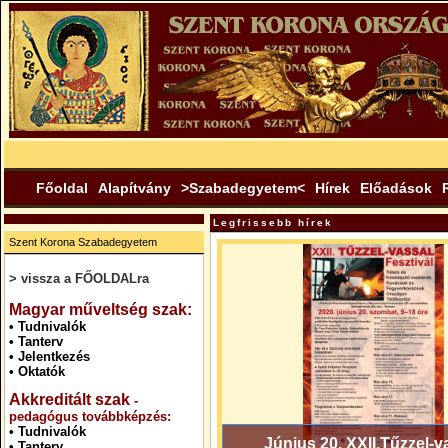
Főoldal
Alapítvány
>Szabadegyetem<
Hírek
Előadások
Legfrissebb hírek
Szent Korona Szabadegyetem
> vissza a FŐOLDALra
.
Magyar műveltség szak:
•
Tudnivalók
•
Tanterv
•
Jelentkezés
•
Oktatók
Akkreditált szak
-
pedagógus továbbképzés:
•
Tudnivalók
Június 20. XXII.Tűzzel-v
•
Tanterv