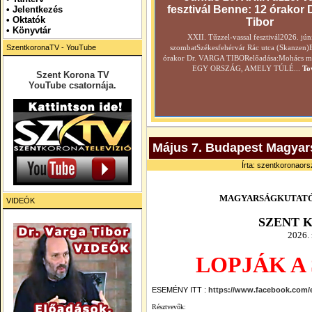
fesztivál Benne: 12 órakor 
•
Jelentkezés
• Oktatók
Tibor
•
Könyvtár
XXII. Tűzzel-vassal fesztivál2026. jún
SzentkoronaTV - YouTube
szombatSzékesfehérvár Rác utca (Skanzen)
órakor Dr. VARGA TIBORelőadása:Mohács még
EGY ORSZÁG, AMELY TÚLÉ...
To
Szent Korona TV
YouTube csatornája.
Május 7. Budapest Magyars
Írta: szentkoronaors
MAGYARSÁGKUTATÓ
VIDEÓK
SZENT 
2026.
LOPJÁK A
ESEMÉNY ITT :
https://www.facebook.com/
Résztvevők: