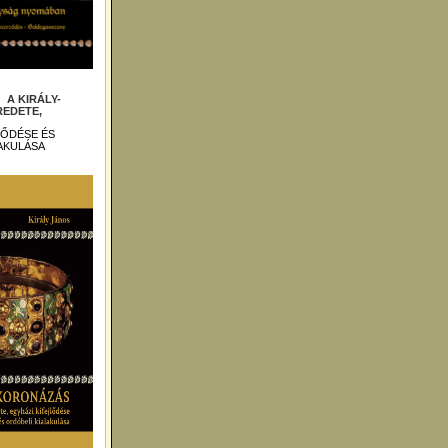
 :
A KIRÁLY-
EDETE,
LŐDÉSE ÉS
AKULÁSA