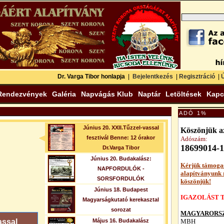
Dr. Varga Tibor honlapja
|
Bejelentkezés
|
Regisztráció
|
Ú
Rendezvények
Galéria
Napvágás Klub
Naptár
Letöltések
Kapc
ADÓ 1%
Június 20. XXII.Tűzzel-vassal
Köszönjük az
fesztivál Benne: 12 órakor
Adószám:
18699014-1
Dr.Varga Tibor
Június 20. Budakalász:
Kérjük támoga
NAPFORDULÓK -
alapítványunk
SORSFORDULÓK
köszönjük!
Június 18. Budapest
IGAZOLÁST T
Magyarságkutató kerekasztal
sorozat
MAGYARORSZ
assal
Május 16. Budakalász
MBH