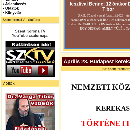
fesztivál Benne: 12 órakor 
•
Jelentkezés
• Oktatók
Tibor
•
Könyvtár
XXII. Tűzzel-vassal fesztivál2026. jún
SzentkoronaTV - YouTube
szombatSzékesfehérvár Rác utca (Skanzen)
órakor Dr. VARGA TIBORelőadása:Mohács még
EGY ORSZÁG, AMELY TÚLÉ...
To
Szent Korona TV
YouTube csatornája.
Április 23. Budapest kerek
Írta: szentkoronaors
VIDEÓK
NEMZETI KÖ
KEREKAS
TÖRTÉNETI