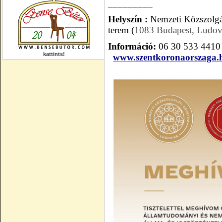
_________
Helyszín :
Nemzeti Közszolgá
t
erem (
1083 Budapest, Ludovi
Információ:
06 30 533 441
kattints!
www.szentkoronaorszaga.