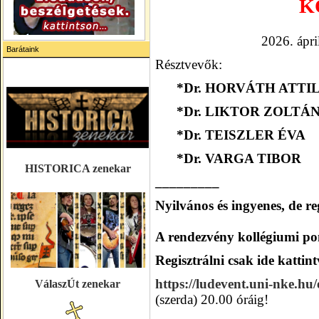
K
2026. ápri
Barátaink
Résztvevők:
*Dr. HORVÁTH ATTI
*Dr. LIKTOR ZOLTÁ
*Dr. TEISZLER ÉVA
*Dr. VARGA TIBOR
HISTORICA zenekar
_________
Nyilvános és ingyenes, de re
A rendezvény kollégiumi pon
Regisztrálni csa
k ide kattint
https://ludevent.uni-nke.hu
VálaszÚt zenekar
(szerda) 20.00 óráig!