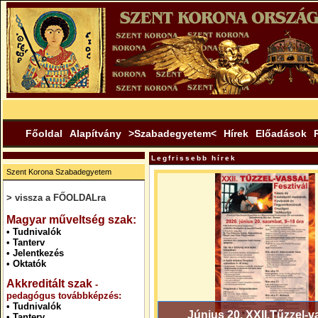
Főoldal
Alapítvány
>Szabadegyetem<
Hírek
Előadások
Legfrissebb hírek
Szent Korona Szabadegyetem
> vissza a FŐOLDALra
.
Magyar műveltség szak:
•
Tudnivalók
•
Tanterv
•
Jelentkezés
•
Oktatók
Akkreditált szak
-
pedagógus továbbképzés:
•
Tudnivalók
Június 20. XXII.Tűzzel-v
•
Tanterv