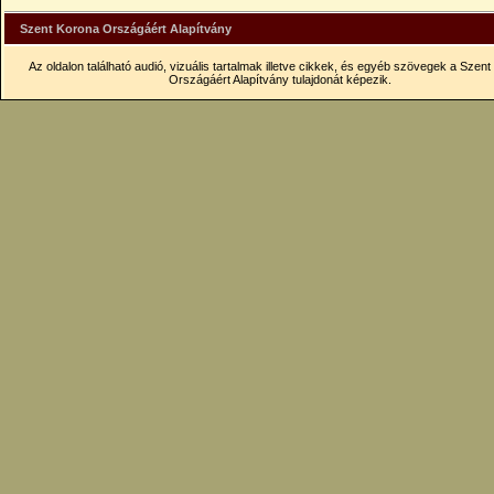
Szent Korona Országáért Alapítvány
Az oldalon található audió, vizuális tartalmak illetve cikkek, és egyéb szövegek a Szen
Országáért Alapítvány tulajdonát képezik.