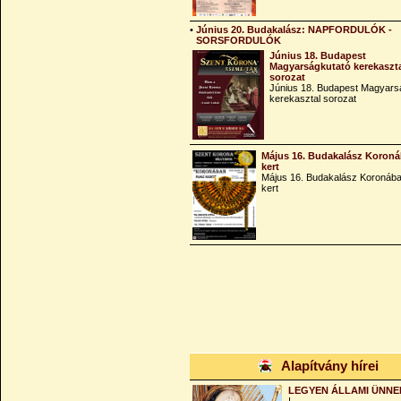
•
Június 20. Budakalász: NAPFORDULÓK -
SORSFORDULÓK
Június 18. Budapest
Magyarságkutató kerekaszt
sorozat
Június 18. Budapest Magyars
kerekasztal sorozat
Május 16. Budakalász Koroná
kert
Május 16. Budakalász Koronába
kert
Alapítvány hírei
LEGYEN ÁLLAMI ÜNNE