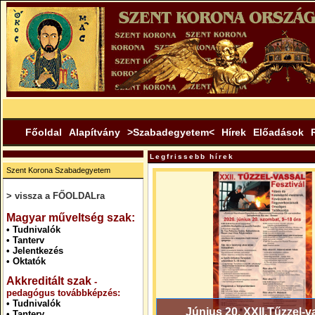
Főoldal
Alapítvány
>Szabadegyetem<
Hírek
Előadások
Legfrissebb hírek
Szent Korona Szabadegyetem
> vissza a FŐOLDALra
.
Magyar műveltség szak:
•
Tudnivalók
•
Tanterv
•
Jelentkezés
•
Oktatók
Akkreditált szak
-
pedagógus továbbképzés:
•
Tudnivalók
Június 20. XXII.Tűzzel-v
•
Tanterv