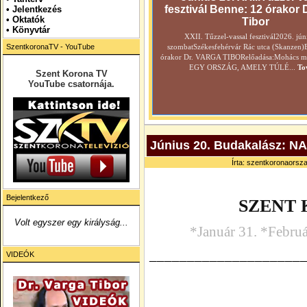
fesztivál Benne: 12 órakor 
•
Jelentkezés
• Oktatók
Tibor
•
Könyvtár
XXII. Tűzzel-vassal fesztivál2026. jún
SzentkoronaTV - YouTube
szombatSzékesfehérvár Rác utca (Skanzen)
órakor Dr. VARGA TIBORelőadása:Mohács még
EGY ORSZÁG, AMELY TÚLÉ...
To
Szent Korona TV
YouTube csatornája.
Június 20. Budakalász
Írta: szentkoronaorsza
Bejelentkező
SZENT
Volt egyszer egy királyság...
*Január 31. *Februá
____________________
VIDEÓK