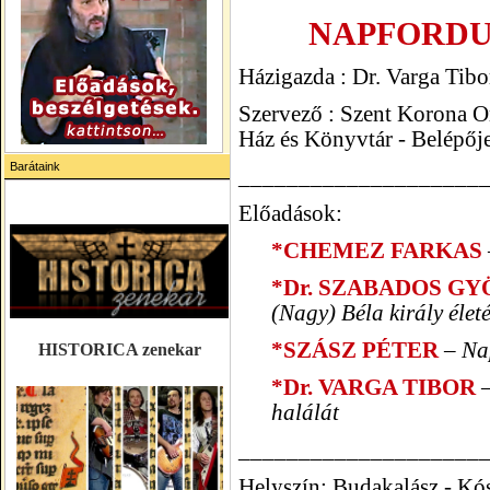
NAPFORDU
Házigazda : Dr. Varga Tibo
Szervező : Szent Korona O
Ház és Könyvtár -
Belépője
Barátaink
____________________
Előadások:
*
CHEMEZ FARKAS
*Dr. SZABADOS G
(Nagy) Béla király életé
*SZÁSZ PÉTER
– Na
HISTORICA zenekar
*Dr. VARGA TIBOR
–
halálát
____________________
Helyszín: Budakalász - Kó