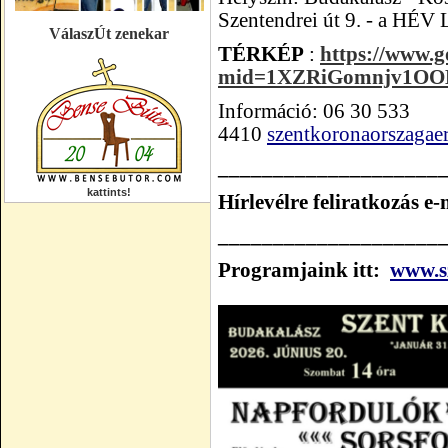
Szentendrei út 9. - a
HÉV L
VálaszÚt zenekar
TÉRKÉP
:
https://www.g
mid=1XZRiGomnjv1OO
Információ: 06 30 533
4410
szentkoronaorszaga
____________________
kattints!
Hírlevélre feliratkozás e
____________________
Programjaink itt:
www.s