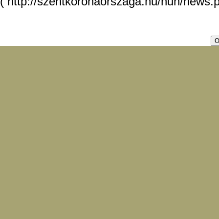
( http://szentkoronaorszaga.hu/hun/news.