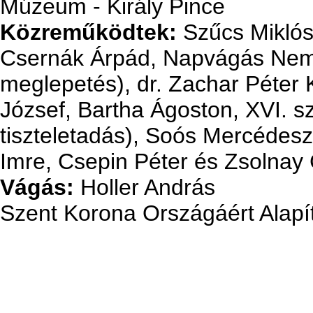
Múzeum - Király Pince
Közreműködtek:
Szűcs Miklós
Csernák Árpád, Napvágás Nemz
meglepetés), dr. Zachar Péter K
József, Bartha Ágoston, XVI. sz
tiszteletadás), Soós Mercédes
Imre, Csepin Péter és Zsolnay
Vágás:
Holler András
Szent Korona Országáért Alapí