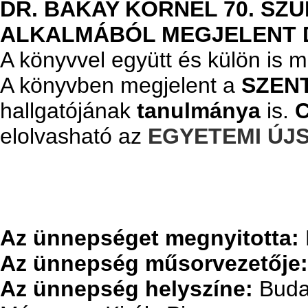
DR. BAKAY KORNÉL 70. SZ
ALKALMÁBÓL MEGJELENT 
A könyvvel együtt és külön is 
A könyvben megjelent a
SZEN
hallgatójának
tanulmánya
is.
C
elolvasható az
EGYETEMI ÚJ
Az ünnepséget megnyitotta:
Az ünnepség műsorvezetője:
Az ünnepség helyszíne:
Budav