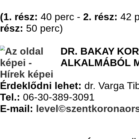
(1. rész:
40 perc -
2. rész:
42 p
rész:
50 perc)
DR. BAKAY KOR
ALKALMÁBÓL 
Érdeklődni lehet:
dr. Varga Ti
Tel.:
06-30-389-3091
E-mail:
level©szentkoronaor