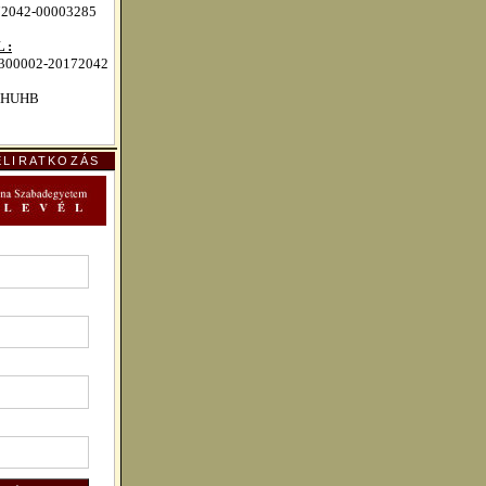
72042-00003285
 :
00002-20172042
HUHB
ELIRATKOZÁS