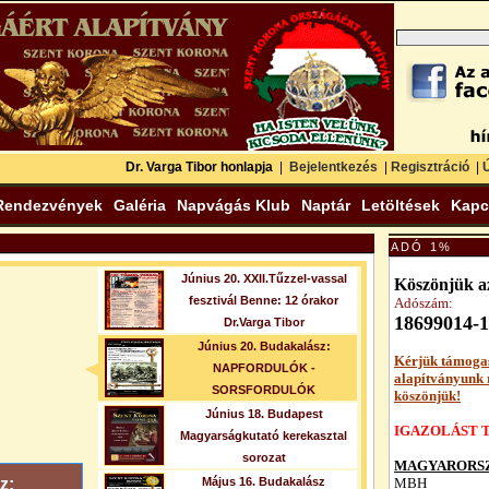
Dr. Varga Tibor honlapja
|
Bejelentkezés
|
Regisztráció
|
Ú
Rendezvények
Galéria
Napvágás Klub
Naptár
Letöltések
Kapc
ADÓ 1%
Június 20. XXII.Tűzzel-vassal
Köszönjük az
fesztivál Benne: 12 órakor
Adószám:
18699014-1
Dr.Varga Tibor
Június 20. Budakalász:
Kérjük támoga
NAPFORDULÓK -
alapítványunk
SORSFORDULÓK
köszönjük!
Június 18. Budapest
IGAZOLÁST T
Magyarságkutató kerekasztal
sorozat
MAGYARORSZ
z:
Május 16. Budakalász
MBH