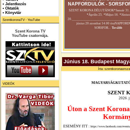
NAPFORDULÓK - SORSFO
•
Jelentkezés
• Oktatók
SZENT KORONA DÉLUTÁNOK*Január 31. *
•
Könyvtár
*Április 25. *Május 16. *Június
20._________________________________
SzentkoronaTV - YouTube
június 20.szombat 14.00 óraNAPFOR
SORSFOR...
Tovább
Szent Korona TV
YouTube csatornája.
Június 18. Budapest Magya
Írta: szentkoronaorsza
MAGYARSÁGKUTATÓ
VIDEÓK
SZENT 
2026.
j
Úton a Szent Korona 
Kormány
ESEMÉNY ITT :
https://www.facebook.com/even