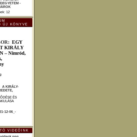
ek: 12
UM
Ó ÚJ KÖNYVE
B
OR:
EGY
T KIRÁLY
– Nimród,
,
ny
 :
A KIRÁLY-
EDETE,
LŐDÉSE ÉS
AKULÁSA
TÓ VIDEÓINK