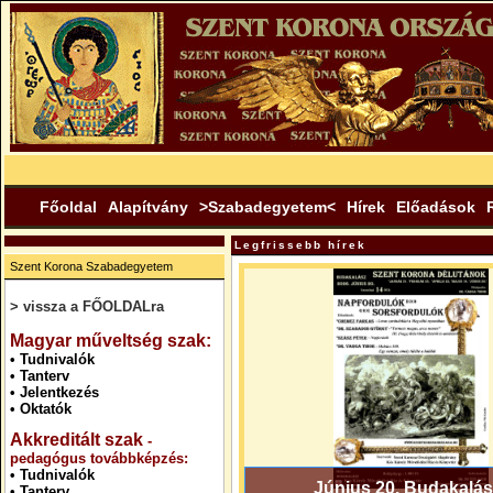
Főoldal
Alapítvány
>Szabadegyetem<
Hírek
Előadások
Legfrissebb hírek
Szent Korona Szabadegyetem
> vissza a FŐOLDALra
.
Magyar műveltség szak:
•
Tudnivalók
•
Tanterv
•
Jelentkezés
•
Oktatók
Akkreditált szak
-
pedagógus továbbképzés:
•
Tudnivalók
Június 20. Budakalás
•
Tanterv