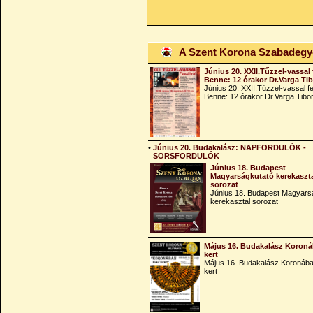
A Szent Korona Szabadeg
Június 20. XXII.Tűzzel-vassal 
Benne: 12 órakor Dr.Varga Ti
Június 20. XXII.Tűzzel-vassal fe
Benne: 12 órakor Dr.Varga Tibo
•
Június 20. Budakalász: NAPFORDULÓK -
SORSFORDULÓK
Június 18. Budapest
Magyarságkutató kerekaszt
sorozat
Június 18. Budapest Magyars
kerekasztal sorozat
Május 16. Budakalász Koroná
kert
Május 16. Budakalász Koronába
kert