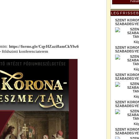
LEGFRISSEB
SZENT KORO
SZABADEGYET
Kép
ötött:
https://forms.gle/CqyHZazi8amCkYfw6
SZENT KORO
- földszinti konferenciaterem
SZABADEGYET
Kép
SZENT KORO
SZABADEGYET
Kép
SZENT KORO
SZABADEGYET
Kép
SZENT KORO
SZABADEGYET