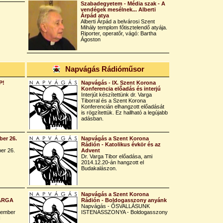
Szabadegyetem - Média szak - A
vendégek mesélnek... Alberti
Árpád atya
Alberti Árpád a belvárosi Szent
Mihály templom főtisztelendő atyája.
Riporter, operatőr, vágó: Bartha
Ágoston
Napvágás Rádióműsor
P!
Napvágás - IX. Szent Korona
Konferencia előadás és interjú
Interjút készítettünk dr. Varga
Tiborral és a Szent Korona
Konferencián elhangzott előadását
is rögzítettük. Ez hallható a legújabb
adásban.
er 26.
Napvágás a Szent Korona
Rádión - Katolikus évkör és az
er 26.
Advent
Dr. Varga Tibor előadása, ami
2014.12.20-án hangzott el
Budakalászon.
Napvágás a Szent Korona
VARGA
Rádión - Boldogasszony anyánk
Napvágás - ŐSVALLÁSUNK
tember
ISTENASSZONYA - Boldogasszony
I