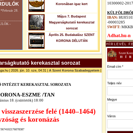
10300002-201
RDULÓK
Koronában igaz kert
Február 28.
KÜLFÖLDRŐL
Május 7. Budapest
IBAN:
HU05103
_______________________________2026.
-00003285
Magyarságkutató kerekasztal
DULÓK -
SWIFT:
MKKB
sorozat
Április 25. Budakalász SZENT
Adhat.hu-n
KORONA DÉLUTÁN
HÍRLEVÉL F
rságkutató kerekasztal sorozat
Email cím *
ga.hu | 2026. jún. 10. sze, 04:31 |
A Szent Korona Szabadegyetem
|
Teljes név
 INTÉZET
KEREKASZTAL SOROZATA
KORONA-ESZME /TAN
Megye
únius 18
. (csütörtök) 18:00
visszaszerzése felé (1440–1464)
Város
zóság és koronázás
ts/3674102176078387