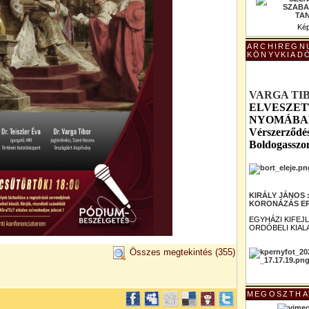
Kép
ARCHIREGN
KÖNYVKIAD
VARGA TI
ELVESZET
NYOMÁBAN 
Vérszerződés
Boldogasszo
KIRÁLY JÁNOS
KORONÁZÁS ER
EGYHÁZI KIFEJ
ORDÓBELI KIAL
Összes megtekintés
(355)
MEGOSZTHA