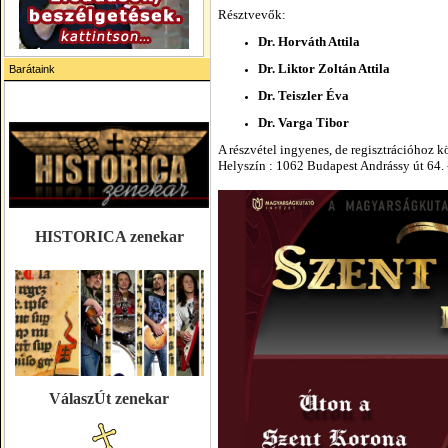
Résztvevők:
Dr. Horváth Attila
Dr. Liktor Zoltán Attila
Barátaink
Dr. Teiszler Éva
Dr. Varga Tibor
A részvétel ingyenes, de regisztrációhoz k
Helyszín : 1062 Budapest Andrássy út 64. 
HISTORICA zenekar
VálaszÚt zenekar