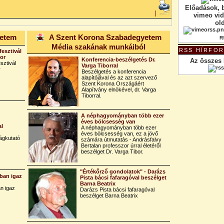
Előadások, 
|
vimeo vi
ol
yetem
A Szent Korona Szabadegyetem
R
Média szakának munkáiból
RSS HÍRFO
fesztivál
bor
Konferencia-beszélgetés Dr.
Az összes 
sztivál
Varga Tiborral
r
Beszélgetés a konferencia
alapítójával és az azt szervező
Szent Korona Országáért
Alapítvány elnökével, dr. Varga
Tiborral.
A néphagyományban több ezer
éves bölcsesség van
al
A néphagyományban több ezer
éves bölcsesség van, ez a jövő
ágkutató
számára útmutatás - Andrásfalvy
Bertalan professzor úrral életéről
beszélget Dr. Varga Tibor.
"Értékőrző gondolatok" - Darázs
ban igaz
Pista bácsi fafaragóval beszélget
Barna Beatrix
n igaz
Darázs Pista bácsi fafaragóval
beszélget Barna Beatrix