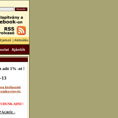
j jelszó
|
Aktiválás
solat
Ajánlók
 adó 1% -ot !
-13
ssa közhasznú
rendezvényeit,
UDUNK ADNI !
ÁGRÓL :