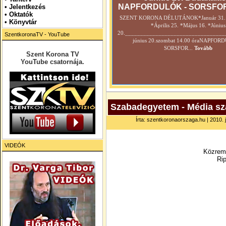
NAPFORDULÓK - SORSFO
•
Jelentkezés
• Oktatók
SZENT KORONA DÉLUTÁNOK*Január 31. *
•
Könyvtár
*Április 25. *Május 16. *Június
20._________________________________
SzentkoronaTV - YouTube
június 20.szombat 14.00 óraNAPFOR
SORSFOR...
Tovább
Szent Korona TV
YouTube csatornája.
Szabadegyetem - Média sza
Írta: szentkoronaorszaga.hu | 2010. j
VIDEÓK
Közremű
Rip