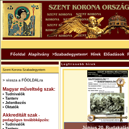
Főoldal
Alapítvány
>Szabadegyetem<
Hírek
Előadások
Legfrissebb hírek
Szent Korona Szabadegyetem
> vissza a FŐOLDALra
.
Magyar műveltség szak:
•
Tudnivalók
•
Tanterv
•
Jelentkezés
•
Oktatók
Akkreditált szak
-
pedagógus továbbképzés:
•
Tudnivalók
Június 20. Budakalás
•
Tanterv