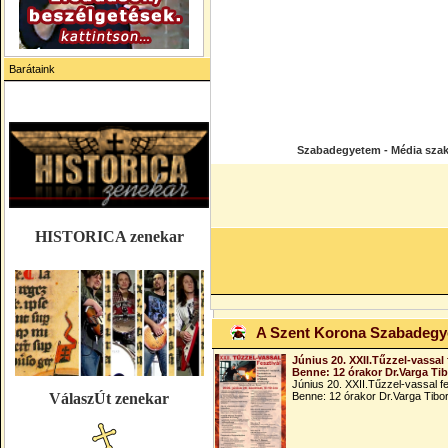
Barátaink
Szabadegyetem - Média szak -
HISTORICA zenekar
A Szent Korona Szabadeg
Június 20. XXII.Tűzzel-vassal 
Benne: 12 órakor Dr.Varga Ti
Június 20. XXII.Tűzzel-vassal fe
VálaszÚt zenekar
Benne: 12 órakor Dr.Varga Tibo