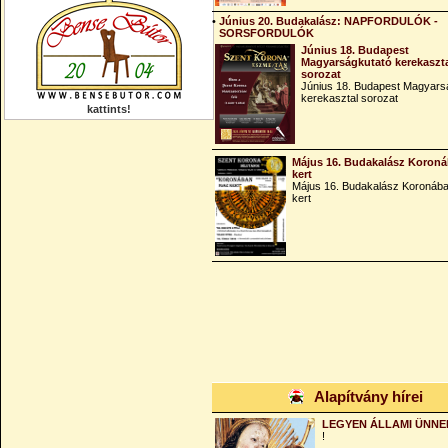
•
Június 20. Budakalász: NAPFORDULÓK -
SORSFORDULÓK
Június 18. Budapest
Magyarságkutató kerekaszt
sorozat
Június 18. Budapest Magyars
kerekasztal sorozat
kattints!
Május 16. Budakalász Koroná
kert
Május 16. Budakalász Koronába
kert
Alapítvány hírei
LEGYEN ÁLLAMI ÜNNE
!