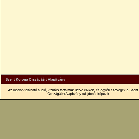
Szent Korona Országáért Alapítvány
Az oldalon található audió, vizuális tartalmak illetve cikkek, és egyéb szövegek a Szen
Országáért Alapítvány tulajdonát képezik.