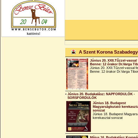
kattints!
A Szent Korona Szabadeg
Június 20. XXII.Tűzzel-vassal 
Benne: 12 órakor Dr.Varga Ti
Június 20. XXII.Tűzzel-vassal fe
Benne: 12 órakor Dr.Varga Tibo
•
Június 20. Budakalász: NAPFORDULÓK -
SORSFORDULÓK
Június 18. Budapest
Magyarságkutató kerekaszt
sorozat
Június 18. Budapest Magyars
kerekasztal sorozat
Május 16. Budakalász Koroná