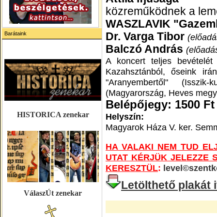
közreműködnek a leme
WASZLAVIK "Gazemb
Barátaink
Dr. Varga Tibor
(előadá
Balczó András
(előadá
A koncert teljes bevételét
Kazahsztánból, őseink irán
"Aranyembertől" (Isszik
(Magyarország, Heves megy
Belépőjegy: 1500 Ft
HISTORICA zenekar
Helyszín:
Magyarok Háza V. ker. Semm
HA VALAKI NEM TUD EL
UTAT KÉRJÜK JELEZZE 
KERESZTÜL
:
level©szent
Letölthető plakát i
VálaszÚt zenekar