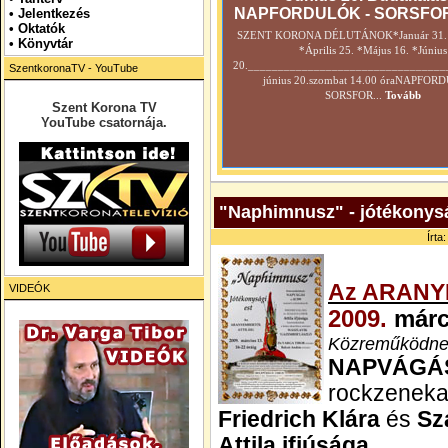
NAPFORDULÓK - SORSFO
•
Jelentkezés
• Oktatók
SZENT KORONA DÉLUTÁNOK*Január 31. *
•
Könyvtár
*Április 25. *Május 16. *Június
20._________________________________
SzentkoronaTV - YouTube
június 20.szombat 14.00 óraNAPFOR
SORSFOR...
Tovább
Szent Korona TV
YouTube csatornája.
"Naphimnusz" - jótékonysá
Írta
Az ARANY
VIDEÓK
2009.
márc
Közreműködne
NAPVÁGÁ
rockzeneka
Friedrich Klára
és
Sz
Attila ifjúsága