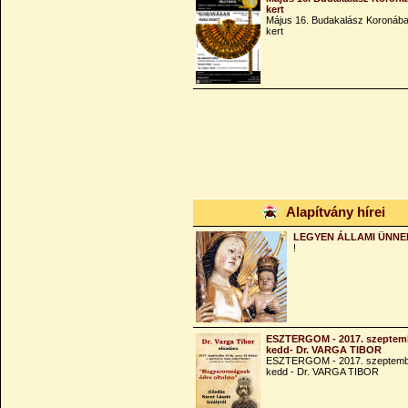
kert
Május 16. Budakalász Koronába
kert
Alapítvány hírei
LEGYEN ÁLLAMI ÜNNE
!
ESZTERGOM - 2017. szeptemb
kedd- Dr. VARGA TIBOR
ESZTERGOM - 2017. szeptemb
kedd - Dr. VARGA TIBOR