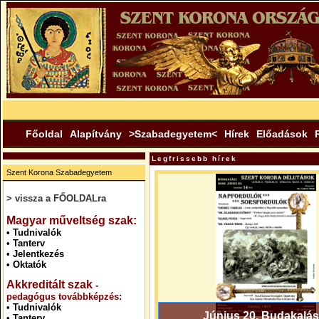
Főoldal
Alapítvány
>Szabadegyetem<
Hírek
Előadások
Legfrissebb hírek
Szent Korona Szabadegyetem
> vissza a FŐOLDALra
.
Magyar műveltség szak:
•
Tudnivalók
•
Tanterv
•
Jelentkezés
•
Oktatók
Akkreditált szak
-
pedagógus továbbképzés:
•
Tudnivalók
Június 20. Budakalás
•
Tanterv