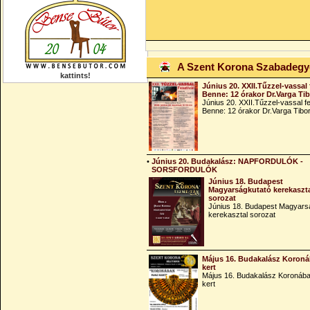
A Szent Korona Szabadeg
kattints!
Június 20. XXII.Tűzzel-vassal 
Benne: 12 órakor Dr.Varga Ti
Június 20. XXII.Tűzzel-vassal fe
Benne: 12 órakor Dr.Varga Tibo
•
Június 20. Budakalász: NAPFORDULÓK -
SORSFORDULÓK
Június 18. Budapest
Magyarságkutató kerekaszt
sorozat
Június 18. Budapest Magyars
kerekasztal sorozat
Május 16. Budakalász Koroná
kert
Május 16. Budakalász Koronába
kert