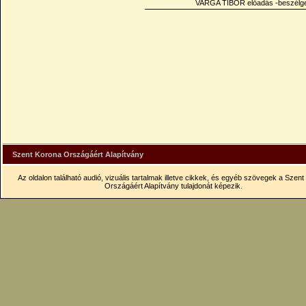
VARGA TIBOR előadás -beszélg
Szent Korona Országáért Alapítvány
Az oldalon található audió, vizuális tartalmak illetve cikkek, és egyéb szövegek a Szen
Országáért Alapítvány tulajdonát képezik.