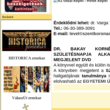
Barátaink
Érdeklődni lehet:
dr. Varga 
Tel.:
06-30-389-3091
E-mail:
level©szentkorona
DR. BAKAY KORN
SZÜLETÉSNAPJA ALK
HISTORICA zenekar
MEGJELENT DVD
A könyvvel együtt és külön i
A könyvben megjelent a
S
hallgatójának
tanulmánya
i
elolvasható az
EGYETEMI 
VálaszÚt zenekar