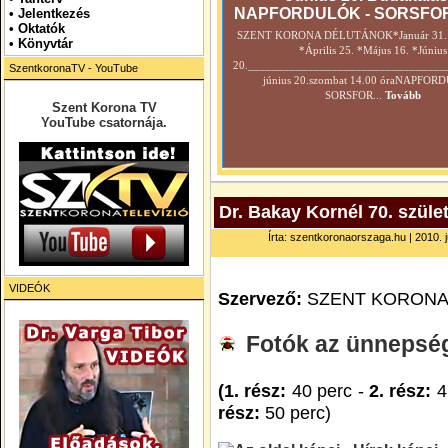
NAPFORDULÓK - SORSFO
•
Jelentkezés
• Oktatók
SZENT KORONA DÉLUTÁNOK*Január 31. *
•
Könyvtár
*Április 25. *Május 16. *Június
20._________________________________
SzentkoronaTV - YouTube
június 20.szombat 14.00 óraNAPFOR
SORSFOR...
Tovább
Szent Korona TV
YouTube csatornája.
Dr. Bakay Kornél 70. szül
Írta: szentkoronaorszaga.hu | 2010. jú
VIDEÓK
Szervező:
SZENT KORONA
Fotók az ünnepségr
(1. rész:
40 perc -
2. rész:
4
rész:
50 perc)