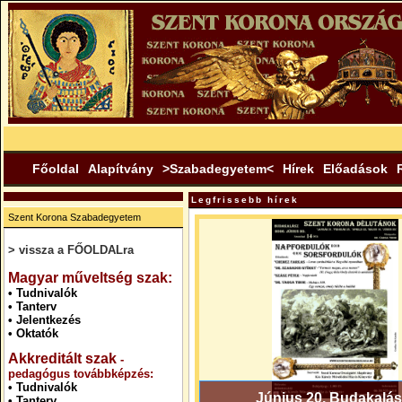
Főoldal
Alapítvány
>Szabadegyetem<
Hírek
Előadások
Legfrissebb hírek
Szent Korona Szabadegyetem
> vissza a FŐOLDALra
.
Magyar műveltség szak:
•
Tudnivalók
•
Tanterv
•
Jelentkezés
•
Oktatók
Akkreditált szak
-
pedagógus továbbképzés:
•
Tudnivalók
Június 20. Budakalás
•
Tanterv