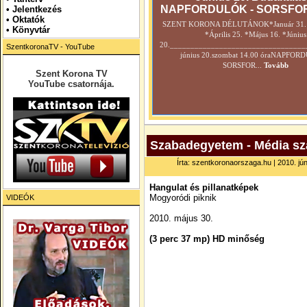
NAPFORDULÓK - SORSFO
•
Jelentkezés
• Oktatók
SZENT KORONA DÉLUTÁNOK*Január 31. *
•
Könyvtár
*Április 25. *Május 16. *Június
20._________________________________
SzentkoronaTV - YouTube
június 20.szombat 14.00 óraNAPFOR
SORSFOR...
Tovább
Szent Korona TV
YouTube csatornája.
Szabadegyetem - Média szak
Írta: szentkoronaorszaga.hu | 2010. jún
Hangulat és pillanatképek
Mogyoródi piknik
VIDEÓK
2010. május 30.
(3 perc 37 mp) HD minőség