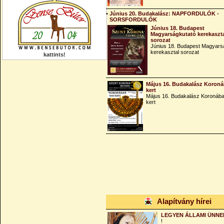
•
Június 20. Budakalász: NAPFORDULÓK -
SORSFORDULÓK
Június 18. Budapest
Magyarságkutató kerekaszt
sorozat
Június 18. Budapest Magyars
kerekasztal sorozat
kattints!
Május 16. Budakalász Koroná
kert
Május 16. Budakalász Koronába
kert
Alapítvány hírei
LEGYEN ÁLLAMI ÜNNE
!