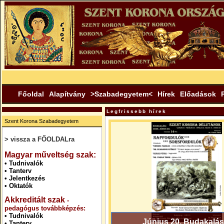
Főoldal
Alapítvány
>Szabadegyetem<
Hírek
Előadások
Legfrissebb hírek
Szent Korona Szabadegyetem
> vissza a FŐOLDALra
.
Magyar műveltség szak:
•
Tudnivalók
•
Tanterv
•
Jelentkezés
•
Oktatók
Akkreditált szak
-
pedagógus továbbképzés:
•
Tudnivalók
Június 20. Budakalás
•
Tanterv