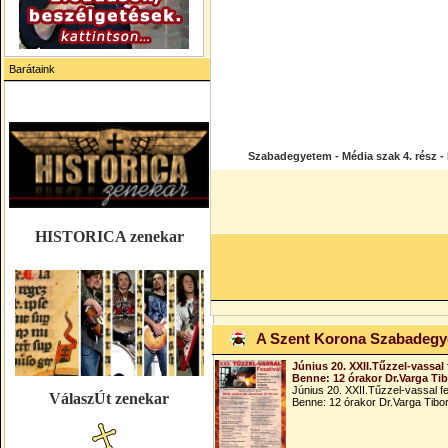
Barátaink
Szabadegyetem - Média szak 4. rész - 
HISTORICA zenekar
A Szent Korona Szabadeg
Június 20. XXII.Tűzzel-vassal 
Benne: 12 órakor Dr.Varga Ti
Június 20. XXII.Tűzzel-vassal fe
VálaszÚt zenekar
Benne: 12 órakor Dr.Varga Tibo