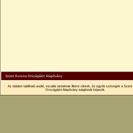
Szent Korona Országáért Alapítvány
Az oldalon található audió, vizuális tartalmak illetve cikkek, és egyéb szövegek a Szen
Országáért Alapítvány tulajdonát képezik.