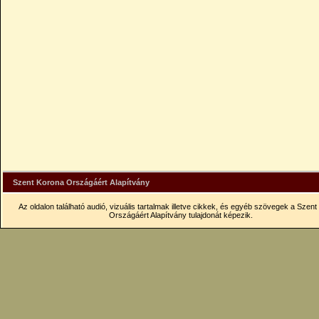
Szent Korona Országáért Alapítvány
Az oldalon található audió, vizuális tartalmak illetve cikkek, és egyéb szövegek a Szen
Országáért Alapítvány tulajdonát képezik.