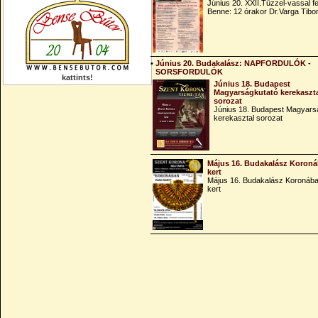
Június 20. XXII.Tűzzel-vassal fe
Benne: 12 órakor Dr.Varga Tibo
•
Június 20. Budakalász: NAPFORDULÓK -
SORSFORDULÓK
kattints!
Június 18. Budapest
Magyarságkutató kerekaszt
sorozat
Június 18. Budapest Magyars
kerekasztal sorozat
Május 16. Budakalász Koroná
kert
Május 16. Budakalász Koronába
kert