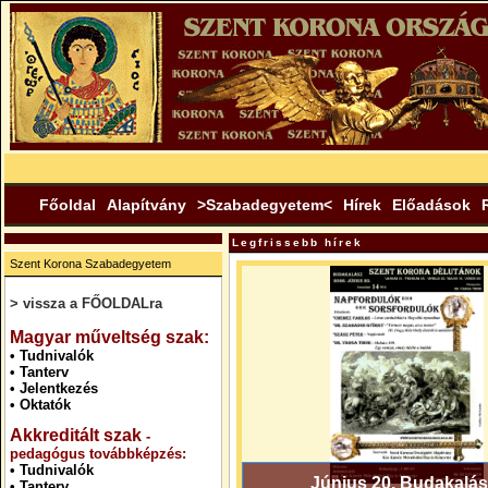
Főoldal
Alapítvány
>Szabadegyetem<
Hírek
Előadások
Legfrissebb hírek
Szent Korona Szabadegyetem
> vissza a FŐOLDALra
.
Magyar műveltség szak:
•
Tudnivalók
•
Tanterv
•
Jelentkezés
•
Oktatók
Akkreditált szak
-
pedagógus továbbképzés:
•
Tudnivalók
Június 20. Budakalás
•
Tanterv