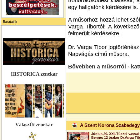
trónörökösödési kilátásait, 
egy hallgatónk kérdésére is.
A műsorhoz hozzá lehet szól
Barátaink
Varga Tibortól! A következ
felmerült kérdésekre.
Dr. Varga Tibor jogtörténés
Napvágás című műsora.
Bővebben a műsorról
- kat
HISTORICA zenekar
VálaszÚt zenekar
A Szent Korona Szabadeg
Június 20. XXII.Tűzzel-vassal 
Benne: 12 órakor Dr.Varga Ti