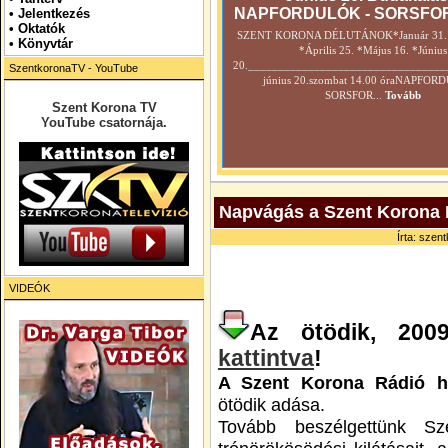
NAPFORDULÓK - SORSFO
•
Jelentkezés
• Oktatók
SZENT KORONA DÉLUTÁNOK*Január 31. *
•
Könyvtár
*Április 25. *Május 16. *Június
20._________________________________
SzentkoronaTV - YouTube
június 20.szombat 14.00 óraNAPFOR
SORSFOR...
Tovább
Szent Korona TV
YouTube csatornája.
Napvágás a Szent Korona 
Írta: szen
VIDEÓK
Az ötödik, 2009
kattintva
!
A Szent Korona Rádió h
ötödik adása.
Tovább beszélgettünk Sz