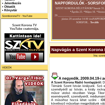
NAPFORDULÓK - SORSFO
•
Jelentkezés
• Oktatók
SZENT KORONA DÉLUTÁNOK*Január 31. *
•
Könyvtár
*Április 25. *Május 16. *Június
20._________________________________
SzentkoronaTV - YouTube
június 20.szombat 14.00 óraNAPFOR
SORSFOR...
Tovább
Szent Korona TV
YouTube csatornája.
Napvágás a Szent Korona 
Írta: szen
VIDEÓK
A negyedik, 2009.04.19-i a
A Szent Korona Rádió honlapjáról:
D
Témánk Szent István királyunk. Szó e
személyéről az István, a király rockop
műsor utolsó részében Varga Tibor 
eseményeiről, személyeiről, médiumairó
A műsorhoz hozzá lehet szólni -
ID
következő műsorban megpróbálunk válas