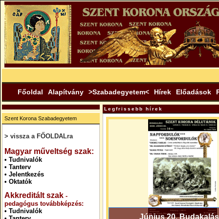
Főoldal
Alapítvány
>Szabadegyetem<
Hírek
Előadások
Legfrissebb hírek
Szent Korona Szabadegyetem
> vissza a FŐOLDALra
.
Magyar műveltség szak:
•
Tudnivalók
•
Tanterv
•
Jelentkezés
•
Oktatók
Akkreditált szak
-
pedagógus továbbképzés:
•
Tudnivalók
Június 20. Budakalás
•
Tanterv