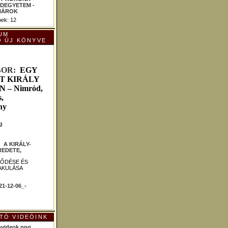
ek: 12
UM
Ó ÚJ KÖNYVE
B
OR:
EGY
T KIRÁLY
– Nimród,
,
ny
 :
A KIRÁLY-
EDETE,
LŐDÉSE ÉS
AKULÁSA
TÓ VIDEÓINK