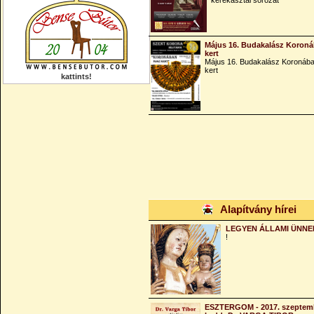
kerekasztal sorozat
Május 16. Budakalász Koroná
kert
Május 16. Budakalász Koronába
kert
kattints!
Alapítvány hírei
LEGYEN ÁLLAMI ÜNNE
!
ESZTERGOM - 2017. szeptemb