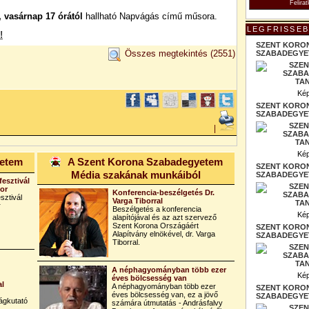
, vasárnap 17 órától
hallható Napvágás című műsora.
LEGFRISSEB
!
SZENT KORO
Összes megtekintés
(2551)
SZABADEGYET
Kép
SZENT KORO
SZABADEGYET
|
Kép
yetem
A Szent Korona Szabadegyetem
SZENT KORO
Média szakának munkáiból
SZABADEGYET
fesztivál
bor
Konferencia-beszélgetés Dr.
sztivál
Varga Tiborral
r
Beszélgetés a konferencia
Kép
alapítójával és az azt szervező
Szent Korona Országáért
SZENT KORO
Alapítvány elnökével, dr. Varga
SZABADEGYET
Tiborral.
A néphagyományban több ezer
Kép
éves bölcsesség van
al
A néphagyományban több ezer
SZENT KORO
éves bölcsesség van, ez a jövő
SZABADEGYET
ágkutató
számára útmutatás - Andrásfalvy