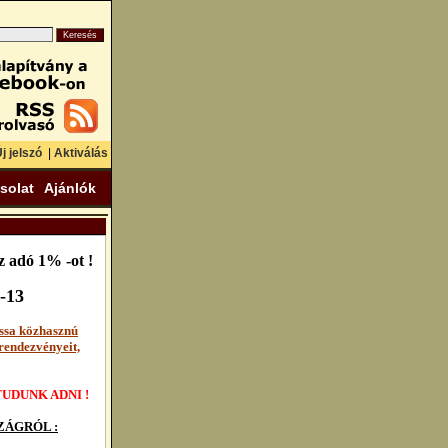
j jelszó
|
Aktiválás
solat
Ajánlók
 adó 1% -ot !
-13
ssa közhasznú
rendezvényeit,
UDUNK ADNI !
ÁGRÓL :