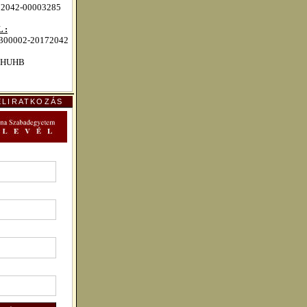
72042-00003285
 :
00002-20172042
HUHB
ELIRATKOZÁS