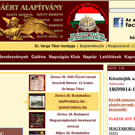
Dr. Varga Tibor honlapja
|
Bejelentkezés
|
Regisztráció
|
Ú
Rendezvények
Galéria
Napvágás Klub
Naptár
Letöltések
Kapc
ADÓ 1%
Június 20. XXII.Tűzzel-vassal
Köszönjük az
fesztivál Benne: 12 órakor
Adószám:
18699014-1
Dr.Varga Tibor
Június 20. Budakalász:
Kérjük támoga
NAPFORDULÓK -
alapítványunk
SORSFORDULÓK
köszönjük!
Június 18. Budapest
IGAZOLÁST T
Magyarságkutató kerekasztal
sorozat
MAGYARORSZ
z:
Május 16. Budakalász
MBH