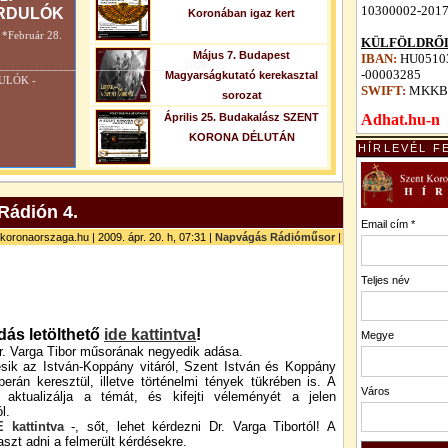
10300002-201
RDULÓK
Koronában igaz kert
Február 28.
KÜLFÖLDRŐL
Május 7. Budapest
IBAN:
HU05103
_______________________________2026.
-00003285
Magyarságkutató kerekasztal
DULÓK -
SWIFT:
MKKB
sorozat
Április 25. Budakalász SZENT
Adhat.hu-n
KORONA DÉLUTÁN
HÍRLEVÉL F
Rádión 4.
Email cím *
tkoronaorszaga.hu | 2009. ápr. 20. h, 07:31 |
Napvágás Rádióműsor
|
Teljes név
dás letölthető
ide kattintva
!
Megye
r. Varga Tibor műsorának negyedik adása.
sik az István-Koppány vitáról, Szent István és Koppány
erán keresztül, illetve történelmi tények tükrében is. A
Város
aktualizálja a témát, és kifejti véleményét a jelen
l.
E kattintva
-, sőt, lehet kérdezni Dr. Varga Tibortól! A
zt adni a felmerült kérdésekre.