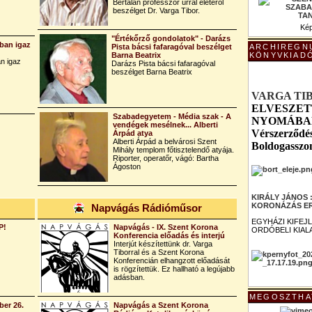
Bertalan professzor úrral életéről
beszélget Dr. Varga Tibor.
Kép
"Értékőrző gondolatok" - Darázs
ban igaz
Pista bácsi fafaragóval beszélget
ARCHIREGN
Barna Beatrix
KÖNYVKIAD
n igaz
Darázs Pista bácsi fafaragóval
beszélget Barna Beatrix
VARGA TI
ELVESZET
Szabadegyetem - Média szak - A
NYOMÁBAN 
vendégek mesélnek... Alberti
Vérszerződés
Árpád atya
Alberti Árpád a belvárosi Szent
Boldogasszo
Mihály templom főtisztelendő atyája.
Riporter, operatőr, vágó: Bartha
Ágoston
KIRÁLY JÁNOS
KORONÁZÁS ER
Napvágás Rádióműsor
EGYHÁZI KIFEJ
P!
Napvágás - IX. Szent Korona
ORDÓBELI KIAL
Konferencia előadás és interjú
Interjút készítettünk dr. Varga
Tiborral és a Szent Korona
Konferencián elhangzott előadását
is rögzítettük. Ez hallható a legújabb
adásban.
MEGOSZTHA
er 26.
Napvágás a Szent Korona