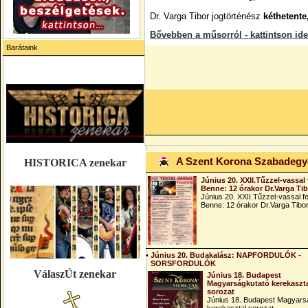
Dr. Varga Tibor jogtörténész
kéthetente
Bővebben a műsorról
- kattintson ide
Barátaink
A Szent Korona Szabadeg
HISTORICA zenekar
Június 20. XXII.Tűzzel-vassal 
Benne: 12 órakor Dr.Varga Ti
Június 20. XXII.Tűzzel-vassal fe
Benne: 12 órakor Dr.Varga Tibo
•
Június 20. Budakalász: NAPFORDULÓK -
SORSFORDULÓK
VálaszÚt zenekar
Június 18. Budapest
Magyarságkutató kerekaszt
sorozat
Június 18. Budapest Magyars