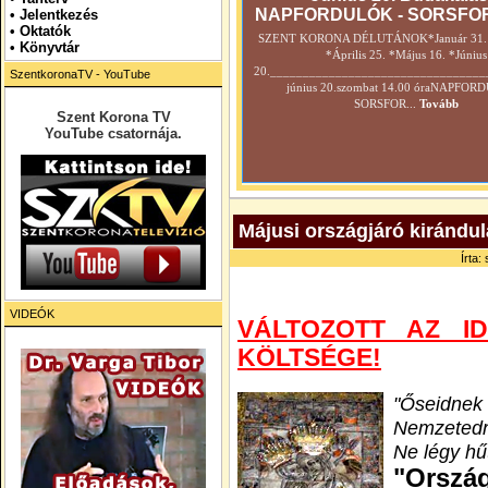
NAPFORDULÓK - SORSFO
•
Jelentkezés
• Oktatók
SZENT KORONA DÉLUTÁNOK*Január 31. *
•
Könyvtár
*Április 25. *Május 16. *Június
20._________________________________
SzentkoronaTV - YouTube
június 20.szombat 14.00 óraNAPFOR
SORSFOR...
Tovább
Szent Korona TV
YouTube csatornája.
Májusi országjáró kirándu
Írta:
VIDEÓK
VÁLTOZOTT AZ I
KÖLTSÉGE!
"Őseidnek 
Nemzetedn
Ne légy hűt
"Ors