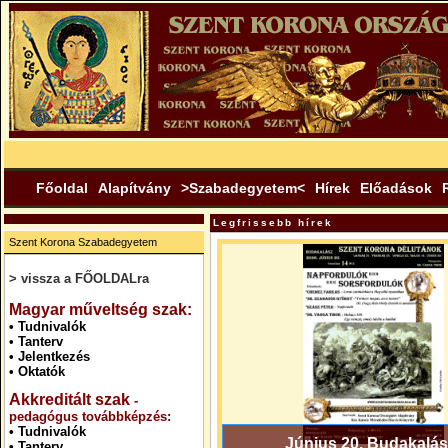
Főoldal
Alapítvány
>Szabadegyetem<
Hírek
Előadások
Legfrissebb hírek
Szent Korona Szabadegyetem
> vissza a FŐOLDALra
.
Magyar műveltség szak:
•
Tudnivalók
•
Tanterv
•
Jelentkezés
•
Oktatók
Akkreditált szak
-
pedagógus továbbképzés:
•
Tudnivalók
Június 20. Budakalás
•
Tanterv