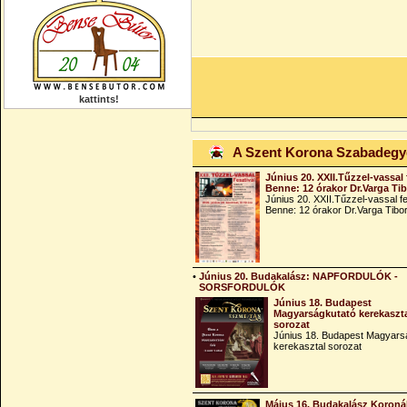
kattints!
A Szent Korona Szabadeg
Június 20. XXII.Tűzzel-vassal 
Benne: 12 órakor Dr.Varga Ti
Június 20. XXII.Tűzzel-vassal fe
Benne: 12 órakor Dr.Varga Tibo
•
Június 20. Budakalász: NAPFORDULÓK -
SORSFORDULÓK
Június 18. Budapest
Magyarságkutató kerekaszt
sorozat
Június 18. Budapest Magyars
kerekasztal sorozat
Május 16. Budakalász Koroná