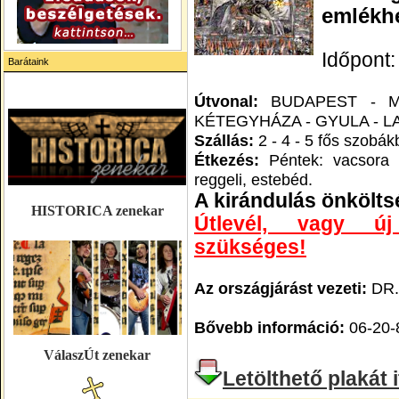
emlékhe
Időpont
Barátaink
Útvonal:
BUDAPEST - M
KÉTEGYHÁZA - GYULA - L
Szállás:
2 - 4 - 5 fős szobák
Étkezés:
Péntek: vacsora -
reggeli, estebéd.
A kirándulás önkölts
HISTORICA zenekar
Útlevél, vagy új
szükséges!
Az országjárást vezeti:
DR.
Bővebb információ:
06-20-
VálaszÚt zenekar
Letölthető plakát i