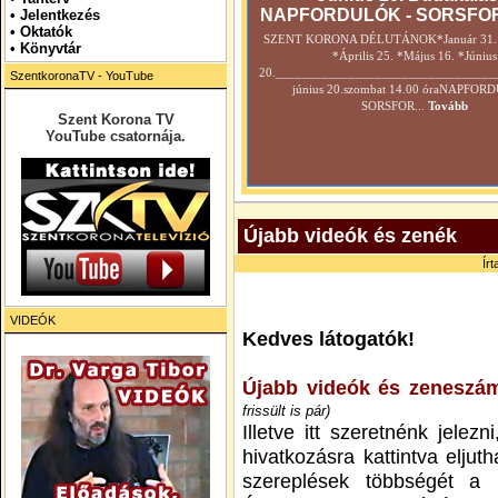
NAPFORDULÓK - SORSFO
•
Jelentkezés
• Oktatók
SZENT KORONA DÉLUTÁNOK*Január 31. *
•
Könyvtár
*Április 25. *Május 16. *Június
20._________________________________
SzentkoronaTV - YouTube
június 20.szombat 14.00 óraNAPFOR
SORSFOR...
Tovább
Szent Korona TV
YouTube csatornája.
Újabb videók és zenék
Ír
VIDEÓK
Kedves látogatók!
Újabb videók és zeneszámo
frissült is pár)
Illetve itt szeretnénk jelez
hivatkozásra kattintva eljut
szereplések többségét a b