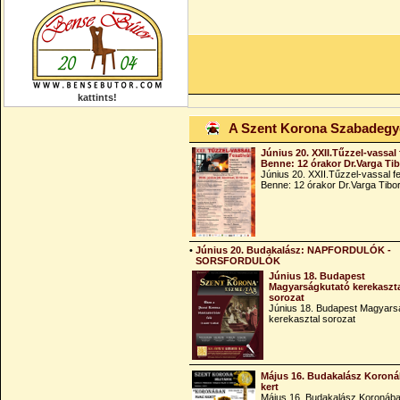
kattints!
A Szent Korona Szabadeg
Június 20. XXII.Tűzzel-vassal 
Benne: 12 órakor Dr.Varga Ti
Június 20. XXII.Tűzzel-vassal fe
Benne: 12 órakor Dr.Varga Tibo
•
Június 20. Budakalász: NAPFORDULÓK -
SORSFORDULÓK
Június 18. Budapest
Magyarságkutató kerekaszt
sorozat
Június 18. Budapest Magyars
kerekasztal sorozat
Május 16. Budakalász Koroná
kert
Május 16. Budakalász Koronába