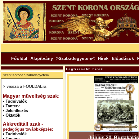
Főoldal
Alapítvány
>Szabadegyetem<
Hírek
Előadások
Legfrissebb hírek
Szent Korona Szabadegyetem
> vissza a FŐOLDALra
.
Magyar műveltség szak:
•
Tudnivalók
•
Tanterv
•
Jelentkezés
•
Oktatók
Akkreditált szak
-
pedagógus továbbképzés:
•
Tudnivalók
Június 20. Budakalás
•
Tanterv