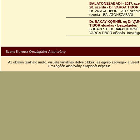
BALATONSZABADI - 2017. sze
20. szerda - Dr. VARGA TIBOR
Dr. VARGA TIBOR - 2017. szept
szerda - BALATONSZABADI
Dr. BAKAY KORNÉL és Dr VA
TIBOR előadás - beszélgetés
BUDAPEST- Dr. BAKAY KORNÉL
VARGA TIBOR előadás -beszélg
Szent Korona Országáért Alapítvány
Az oldalon található audió, vizuális tartalmak illetve cikkek, és egyéb szövegek a Szen
Országáért Alapítvány tulajdonát képezik.