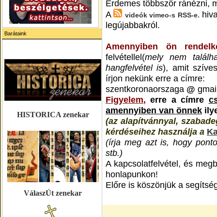
Érdemes többször ránézni, me
A
hiva
videók vimeo-s RSS-e.
legújabbakról.
Barátaink
Amennyiben ön rendelke
felvétellel(
mely nem találha
hangfelvétel is
), amit szív
írjon nekünk erre a címre:
szentkoronaorszaga
@
gmai
Figyelem
,
erre a címre
c
amennyiben van önnek
ily
HISTORICA zenekar
(az alapítvánnyal, szabad
kérdéseihez használja a
Ka
(írja meg azt is, hogy pont
stb.)
A kapcsolatfelvétel, és meg
honlapunkon!
Előre is köszönjük a segítsé
VálaszÚt zenekar