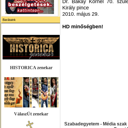
Dr. Bakay Kornél 70. szül
Király pince
2010. május 29.
Barátaink
HD minőségben!
HISTORICA zenekar
VálaszÚt zenekar
Szabadegyetem - Média szak 