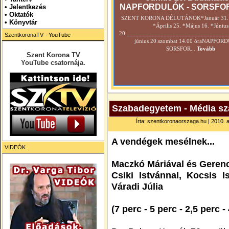
NAPFORDULÓK - SORSFO
•
Jelentkezés
• Oktatók
SZENT KORONA DÉLUTÁNOK*Január 31. *
•
Könyvtár
*Április 25. *Május 16. *Június
20._________________________________
SzentkoronaTV - YouTube
június 20.szombat 14.00 óraNAPFOR
SORSFOR...
Tovább
Szent Korona TV
YouTube csatornája.
Szabadegyetem - Média sza
Írta: szentkoronaorszaga.hu | 2010. a
A vendégek mesélnek...
VIDEÓK
Maczkó Máriával és Gerenc
Csiki Istvánnal, Kocsis I
Váradi Júlia
(7 perc - 5 perc - 2,5 perc -