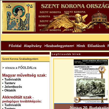
Főoldal
Alapítvány
>Szabadegyetem<
Hírek
Előadások
Legfrissebb hírek
Szent Korona Szabadegyetem
> vissza a FŐOLDALra
.
Magyar műveltség szak:
•
Tudnivalók
•
Tanterv
•
Jelentkezés
•
Oktatók
Akkreditált szak
-
pedagógus továbbképzés:
•
Tudnivalók
Június 20. Budakalás
•
Tanterv