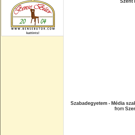
Szent
kattints!
Szabadegyetem - Média szak
from
Sze