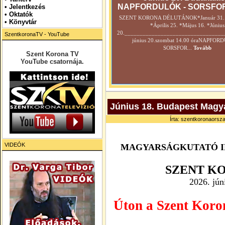
NAPFORDULÓK - SORSFO
•
Jelentkezés
• Oktatók
SZENT KORONA DÉLUTÁNOK*Január 31. *
•
Könyvtár
*Április 25. *Május 16. *Június
20._________________________________
SzentkoronaTV - YouTube
június 20.szombat 14.00 óraNAPFOR
SORSFOR...
Tovább
Szent Korona TV
YouTube csatornája.
Június 18. Budapest Magya
Írta: szentkoronaorsza
VIDEÓK
MAGYARSÁGKUTATÓ 
SZENT K
2026.
jún
Úton a Szent Koron