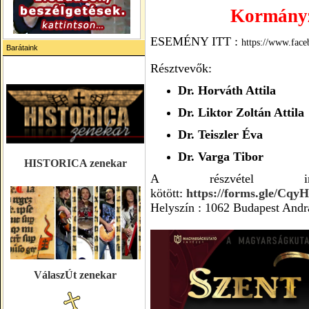
Kormányz
ESEMÉNY ITT :
https://www.fac
Barátaink
Résztvevők:
Dr. Horváth Attila
Dr. Liktor Zoltán Attila
Dr. Teiszler Éva
Dr. Varga Tibor
HISTORICA zenekar
A részvétel ingy
kötött:
https://forms.gle/Cq
Helyszín : 1062 Budapest Andrá
VálaszÚt zenekar