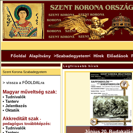
Főoldal
Alapítvány
>Szabadegyetem<
Hírek
Előadások
Legfrissebb hírek
Szent Korona Szabadegyetem
> vissza a FŐOLDALra
.
Magyar műveltség szak:
•
Tudnivalók
•
Tanterv
•
Jelentkezés
•
Oktatók
Akkreditált szak
-
pedagógus továbbképzés:
•
Tudnivalók
Június 20. Budakalás
•
Tanterv