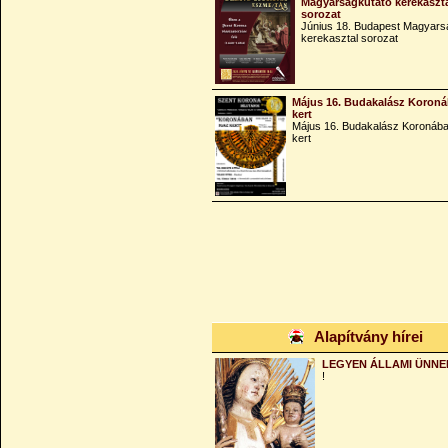
Magyarságkutató kerekaszt
sorozat
Június 18. Budapest Magyars
kerekasztal sorozat
Május 16. Budakalász Koroná
kert
Május 16. Budakalász Koronába
kert
Alapítvány hírei
LEGYEN ÁLLAMI ÜNNE
!