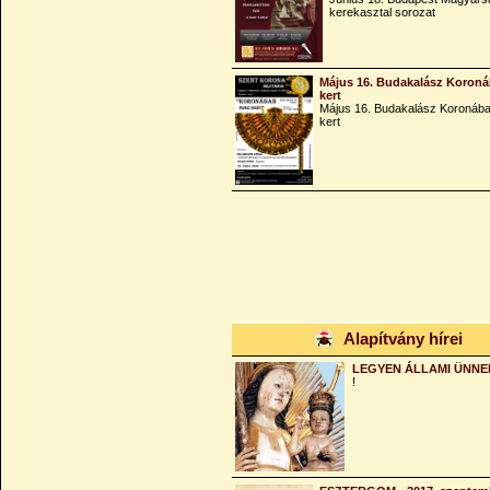
kerekasztal sorozat
Május 16. Budakalász Koroná
kert
Május 16. Budakalász Koronába
kert
Alapítvány hírei
LEGYEN ÁLLAMI ÜNNE
!