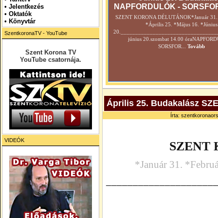
NAPFORDULÓK - SORSFO
•
Jelentkezés
• Oktatók
SZENT KORONA DÉLUTÁNOK*Január 31. *
•
Könyvtár
*Április 25. *Május 16. *Június
20._________________________________
SzentkoronaTV - YouTube
június 20.szombat 14.00 óraNAPFOR
SORSFOR...
Tovább
Szent Korona TV
YouTube csatornája.
Április 25. Budakalász
Írta: szentkoronaors
VIDEÓK
SZENT
*Január 31. *Febru
____________________