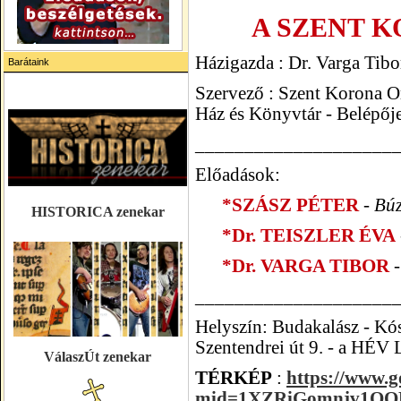
A SZENT 
Házigazda : Dr. Varga Tibo
Barátaink
Szervező : Szent Korona O
Ház és Könyvtár -
Belépője
____________________
Előadások:
*SZÁSZ PÉTER
-
Búz
HISTORICA zenekar
*Dr. TEISZLER ÉVA
*Dr. VARGA TIBOR
-
____________________
Helyszín: Budakalász - Kó
Szentendrei út 9. - a
HÉV L
VálaszÚt zenekar
TÉRKÉP
:
https://www.g
mid=1XZRiGomnjv1OO