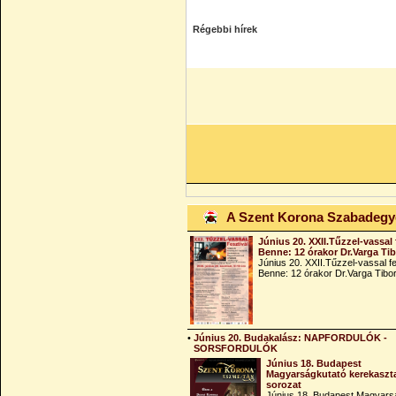
Régebbi hírek
A Szent Korona Szabadeg
Június 20. XXII.Tűzzel-vassal 
Benne: 12 órakor Dr.Varga Ti
Június 20. XXII.Tűzzel-vassal fe
Benne: 12 órakor Dr.Varga Tibo
•
Június 20. Budakalász: NAPFORDULÓK -
SORSFORDULÓK
Június 18. Budapest
Magyarságkutató kerekaszt
sorozat
Június 18. Budapest Magyars