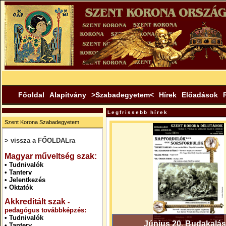
Főoldal
Alapítvány
>Szabadegyetem<
Hírek
Előadások
Legfrissebb hírek
Szent Korona Szabadegyetem
> vissza a FŐOLDALra
.
Magyar műveltség szak:
•
Tudnivalók
•
Tanterv
•
Jelentkezés
•
Oktatók
Akkreditált szak
-
pedagógus továbbképzés:
•
Tudnivalók
Június 20. Budakalás
•
Tanterv