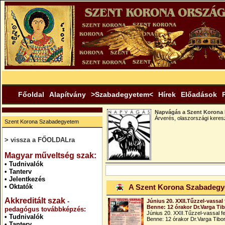
Főoldal
Alapítvány
>Szabadegyetem<
Hírek
Előadások
Napvágás a Szent Korona 
Árverés, olaszországi keres
Szent Korona Szabadegyetem
> vissza a FŐOLDALra
.
Magyar műveltség szak:
•
Tudnivalók
•
Tanterv
•
Jelentkezés
•
Oktatók
A Szent Korona Szabadeg
Akkreditált szak
-
Június 20. XXII.Tűzzel-vassal 
Benne: 12 órakor Dr.Varga Ti
pedagógus továbbképzés:
Június 20. XXII.Tűzzel-vassal fe
•
Tudnivalók
Benne: 12 órakor Dr.Varga Tibo
•
Tanterv