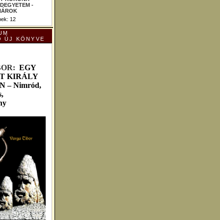
ek: 12
UM
Ó ÚJ KÖNYVE
B
OR:
EGY
T KIRÁLY
– Nimród,
,
ny