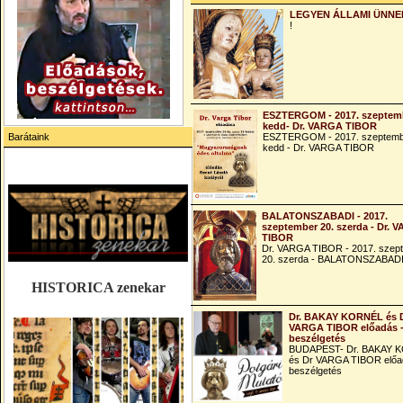
LEGYEN ÁLLAMI ÜNNE
!
ESZTERGOM - 2017. szeptemb
kedd- Dr. VARGA TIBOR
Barátaink
ESZTERGOM - 2017. szeptemb
kedd - Dr. VARGA TIBOR
BALATONSZABADI - 2017.
szeptember 20. szerda - Dr. 
TIBOR
Dr. VARGA TIBOR - 2017. szep
20. szerda - BALATONSZABAD
HISTORICA zenekar
Dr. BAKAY KORNÉL és 
VARGA TIBOR előadás 
beszélgetés
BUDAPEST- Dr. BAKAY 
és Dr VARGA TIBOR előa
beszélgetés