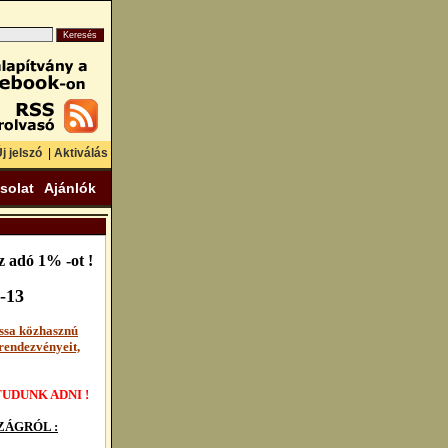
j jelszó
|
Aktiválás
solat
Ajánlók
 adó 1% -ot !
-13
ssa közhasznú
rendezvényeit,
UDUNK ADNI !
ÁGRÓL :