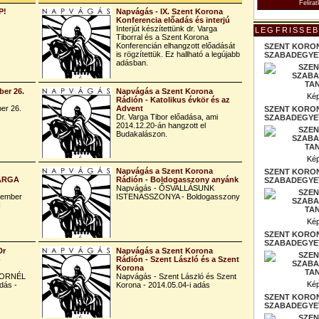
P!
Napvágás - IX. Szent Korona
Konferencia előadás és interjú
Interjút készítettünk dr. Varga
LEGFRISSEB
Tiborral és a Szent Korona
Konferencián elhangzott előadását
SZENT KORO
is rögzítettük. Ez hallható a legújabb
SZABADEGYET
adásban.
er 26.
Napvágás a Szent Korona
Kép
Rádión - Katolikus évkör és az
er 26.
Advent
SZENT KORO
Dr. Varga Tibor előadása, ami
SZABADEGYET
2014.12.20-án hangzott el
Budakalászon.
Kép
Napvágás a Szent Korona
SZENT KORO
VARGA
Rádión - Boldogasszony anyánk
SZABADEGYET
Napvágás - ŐSVALLÁSUNK
tember
ISTENASSZONYA - Boldogasszony
I
Kép
SZENT KORO
SZABADEGYET
Dr
Napvágás a Szent Korona
-
Rádión - Szent László és a Szent
Korona
KORNÉL
Napvágás - Szent László és Szent
Kép
dás -
Korona - 2014.05.04-i adás
SZENT KORO
SZABADEGYET