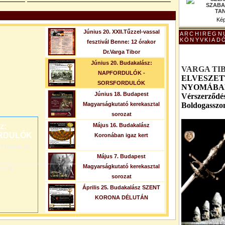
Kép
Június 20. XXII.Tűzzel-vassal
ARCHIREGN
KÖNYVKIAD
fesztivál Benne: 12 órakor
Dr.Varga Tibor
Június 20. Budakalász:
VARGA TI
NAPFORDULÓK -
ELVESZET
SORSFORDULÓK
NYOMÁBAN 
Június 18. Budapest
Vérszerződés
Magyarságkutató kerekasztal
Boldogasszo
sorozat
z:
Május 16. Budakalász
RDULÓK
Koronában igaz kert
Február 28.
Május 7. Budapest
_______________________________2026.
Magyarságkutató kerekasztal
DULÓK -
sorozat
Április 25. Budakalász SZENT
KORONA DÉLUTÁN