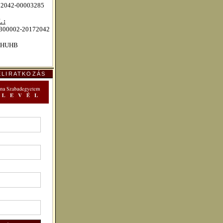
72042-00003285
 :
00002-20172042
HUHB
ELIRATKOZÁS