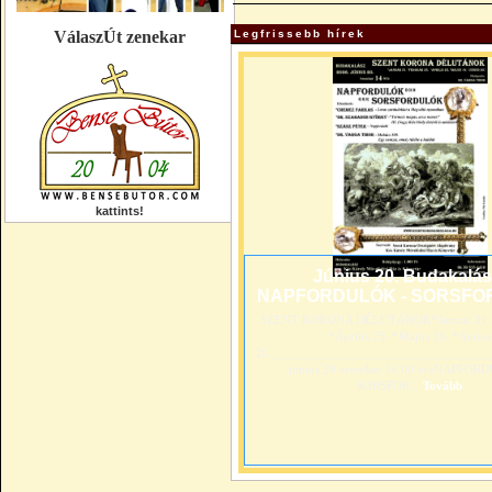
VálaszÚt zenekar
Legfrissebb hírek
kattints!
Június 20. Budakalás
NAPFORDULÓK - SORSFO
SZENT KORONA DÉLUTÁNOK*Január 31. *
*Április 25. *Május 16. *Június
20._________________________________
június 20.szombat 14.00 óraNAPFOR
SORSFOR...
Tovább