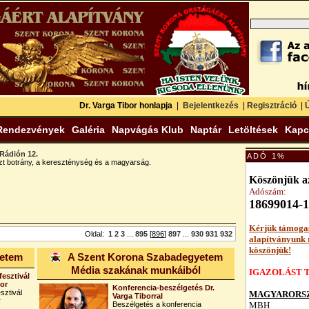
Dr. Varga Tibor honlapja
|
Bejelentkezés
|
Regisztráció
|
Ú
Rendezvények
Galéria
Napvágás Klub
Naptár
Letöltések
Kapc
Rádión 12.
ADÓ 1%
zt botrány, a kereszténység és a magyarság.
Köszönjük az
Adószám:
18699014-1
Kérjük támoga
Oldal:
1
2
3
...
895
[
896
]
897
...
930
931
932
alapítványunk
köszönjük!
yetem
A Szent Korona Szabadegyetem
Média szakának munkáiból
IGAZOLÁST T
fesztivál
bor
Konferencia-beszélgetés Dr.
sztivál
MAGYARORSZ
Varga Tiborral
r
Beszélgetés a konferencia
MBH