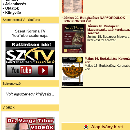
•
Jelentkezés
• Oktatók
•
Könyvtár
•
Június 20. Budakalász: NAPFORDULÓK -
SzentkoronaTV - YouTube
SORSFORDULÓK
Június 18. Budapest
Magyarságkutató kerekaszt
Szent Korona TV
sorozat
YouTube csatornája.
Június 18. Budapest Magyars
kerekasztal sorozat
Május 16. Budakalász Koroná
kert
Május 16. Budakalász Koronába
kert
Bejelentkező
Volt egyszer egy királyság...
VIDEÓK
Alapítvány hírei