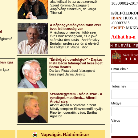
alapítójával és az azt szervező
10300002-201
Szent Korona Országáért
Alapítvány elnökével, dr. Varga
Tiborral.
KÜLFÖLDRŐL
IBAN:
HU05103
-00003285
A néphagyományban több ezer
SWIFT:
MKKB
éves bölcsesség van
al
A néphagyományban több ezer
éves bölcsesség van, ez a jövő
Adhat.hu-n
ágkutató
számára útmutatás - Andrásfalvy
Bertalan professzor úrral életéről
HÍRLEVÉL F
beszélget Dr. Varga Tibor.
"Értékőrző gondolatok" - Darázs
ban igaz
Pista bácsi fafaragóval beszélget
Barna Beatrix
Email cím *
n igaz
Darázs Pista bácsi fafaragóval
beszélget Barna Beatrix
Teljes név
Szabadegyetem - Média szak - A
vendégek mesélnek... Alberti
Árpád atya
Megye
Alberti Árpád a belvárosi Szent
Mihály templom főtisztelendő atyája.
Riporter, operatőr, vágó: Bartha
Ágoston
Város
Napvágás Rádióműsor