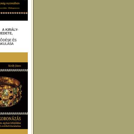
 :
A KIRÁLY-
EDETE,
LŐDÉSE ÉS
AKULÁSA