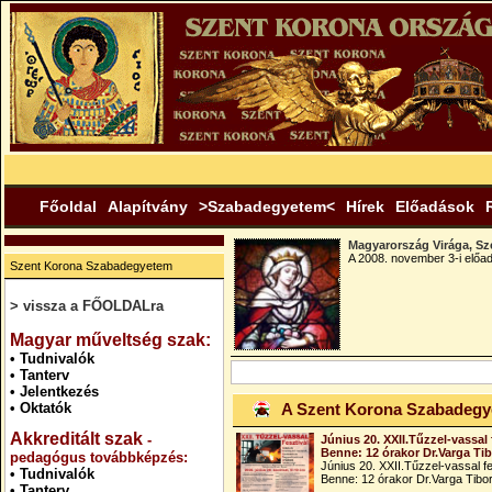
Főoldal
Alapítvány
>Szabadegyetem<
Hírek
Előadások
Magyarország Virága, Sze
A 2008. november 3-i előad
Szent Korona Szabadegyetem
> vissza a FŐOLDALra
.
Magyar műveltség szak:
•
Tudnivalók
•
Tanterv
•
Jelentkezés
•
Oktatók
A Szent Korona Szabadeg
Akkreditált szak
-
Június 20. XXII.Tűzzel-vassal 
Benne: 12 órakor Dr.Varga Ti
pedagógus továbbképzés:
Június 20. XXII.Tűzzel-vassal fe
•
Tudnivalók
Benne: 12 órakor Dr.Varga Tibo
•
Tanterv