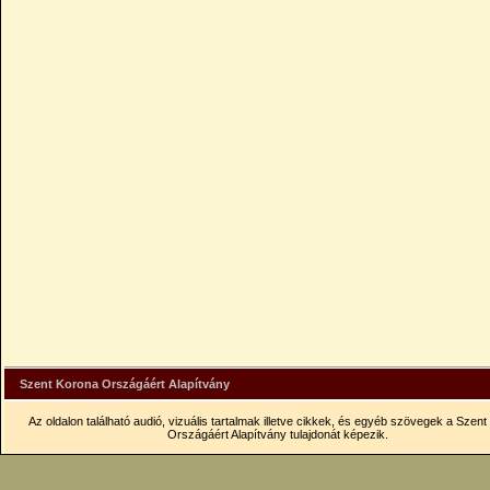
Szent Korona Országáért Alapítvány
Az oldalon található audió, vizuális tartalmak illetve cikkek, és egyéb szövegek a Szen
Országáért Alapítvány tulajdonát képezik.