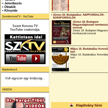
•
Jelentkezés
• Oktatók
•
Könyvtár
•
Június 20. Budakalász: NAPFORDULÓK -
SzentkoronaTV - YouTube
SORSFORDULÓK
Június 18. Budapest
Magyarságkutató kerekaszt
Szent Korona TV
sorozat
YouTube csatornája.
Június 18. Budapest Magyars
kerekasztal sorozat
Május 16. Budakalász Koroná
kert
Május 16. Budakalász Koronába
kert
Bejelentkező
Volt egyszer egy királyság...
VIDEÓK
Alapítvány hírei