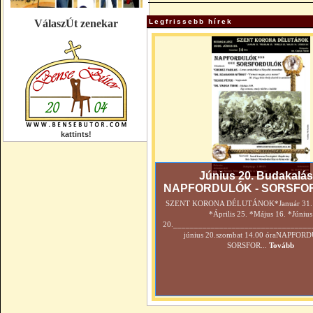
VálaszÚt zenekar
Legfrissebb hírek
kattints!
Június 20. Budakalás
NAPFORDULÓK - SORSFO
SZENT KORONA DÉLUTÁNOK*Január 31. *
*Április 25. *Május 16. *Június
20._________________________________
június 20.szombat 14.00 óraNAPFOR
SORSFOR...
Tovább