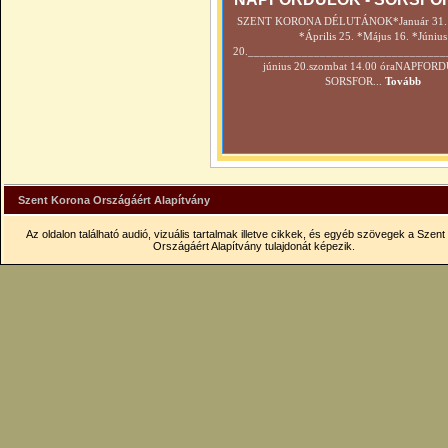
SZENT KORONA DÉLUTÁNOK*Január 31. *
*Április 25. *Május 16. *Június
20._________________________________
június 20.szombat 14.00 óraNAPFOR
SORSFOR...
Tovább
Szent Korona Országáért Alapítvány
Az oldalon található audió, vizuális tartalmak illetve cikkek, és egyéb szövegek a Szen
Országáért Alapítvány tulajdonát képezik.