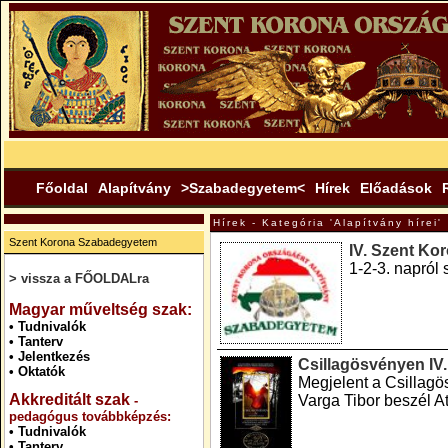
Főoldal
Alapítvány
>Szabadegyetem<
Hírek
Előadások
Hírek - Kategória 'Alapítvány hírei'
Szent Korona Szabadegyetem
IV. Szent Ko
1-2-3. napról
> vissza a FŐOLDALra
.
Magyar műveltség szak:
•
Tudnivalók
•
Tanterv
•
Jelentkezés
Csillagösvényen IV.
•
Oktatók
Megjelent a Csillagö
Akkreditált szak
Varga Tibor beszél Att
-
pedagógus továbbképzés:
•
Tudnivalók
•
Tanterv