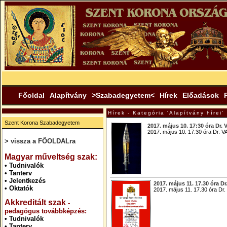
Főoldal
Alapítvány
>Szabadegyetem<
Hírek
Előadások
Hírek - Kategória 'Alapítvány hírei'
Szent Korona Szabadegyetem
2017. május 10. 17:30 óra 
2017. május 10. 17:30 óra D
> vissza a FŐOLDALra
.
Magyar műveltség szak:
•
Tudnivalók
•
Tanterv
•
Jelentkezés
2017. május 11. 17.30 ór
•
Oktatók
2017. május 11. 17.30 óra
Akkreditált szak
-
pedagógus továbbképzés:
•
Tudnivalók
•
Tanterv