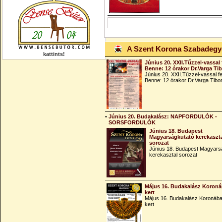
A Szent Korona Szabadeg
kattints!
Június 20. XXII.Tűzzel-vassal 
Benne: 12 órakor Dr.Varga Ti
Június 20. XXII.Tűzzel-vassal fe
Benne: 12 órakor Dr.Varga Tibo
•
Június 20. Budakalász: NAPFORDULÓK -
SORSFORDULÓK
Június 18. Budapest
Magyarságkutató kerekaszt
sorozat
Június 18. Budapest Magyars
kerekasztal sorozat
Május 16. Budakalász Koroná
kert
Május 16. Budakalász Koronába
kert