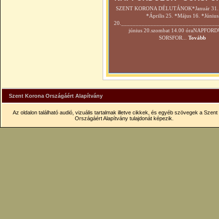
SZENT KORONA DÉLUTÁNOK*Január 31. *
*Április 25. *Május 16. *Június
20._________________________________
június 20.szombat 14.00 óraNAPFOR
SORSFOR...
Tovább
Szent Korona Országáért Alapítvány
Az oldalon található audió, vizuális tartalmak illetve cikkek, és egyéb szövegek a Szen
Országáért Alapítvány tulajdonát képezik.