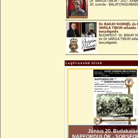
Dr. VARGA TIBOR - 2017. szep
20. szerda - BALATONSZABAD
Dr. BAKAY KORNÉL és 
VARGA TIBOR előadás 
beszélgetés
BUDAPEST- Dr. BAKAY 
és Dr VARGA TIBOR előa
beszélgetés
Legfrissebb hírek
Június 20. Budakalás
NAPFORDULÓK - SORSFO