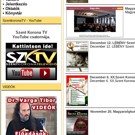
•
Jelentkezés
• Oktatók
Magya
Magyar
•
Könyvtár
SzentkoronaTV - YouTube
Szent Korona TV
YouTube csatornája.
December 12. LÉBÉNY Szent
December 12. LÉBÉNY Szent 
December 6. XX.Szent Korona
December 6. XX.Szent Korona K
VIDEÓK
November 20. Magyarségkuta