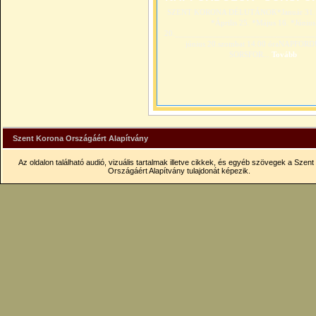
SZENT KORONA DÉLUTÁNOK*Január 31. *
*Április 25. *Május 16. *Június
20._________________________________
június 20.szombat 14.00 óraNAPFOR
SORSFOR...
Tovább
Szent Korona Országáért Alapítvány
Az oldalon található audió, vizuális tartalmak illetve cikkek, és egyéb szövegek a Szen
Országáért Alapítvány tulajdonát képezik.