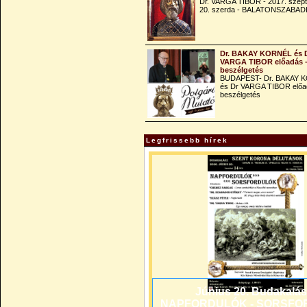
Dr. VARGA TIBOR - 2017. szep
20. szerda - BALATONSZABAD
Dr. BAKAY KORNÉL és 
VARGA TIBOR előadás 
beszélgetés
BUDAPEST- Dr. BAKAY 
és Dr VARGA TIBOR előa
beszélgetés
Legfrissebb hírek
Június 20. Budakalás
NAPFORDULÓK - SORSFO