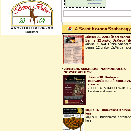
A Szent Korona Szabadeg
kattints!
Június 20. XXII.Tűzzel-vassal 
Benne: 12 órakor Dr.Varga Ti
Június 20. XXII.Tűzzel-vassal fe
Benne: 12 órakor Dr.Varga Tibo
•
Június 20. Budakalász: NAPFORDULÓK -
SORSFORDULÓK
Június 18. Budapest
Magyarságkutató kerekaszt
sorozat
Június 18. Budapest Magyars
kerekasztal sorozat
Május 16. Budakalász Koroná
kert
Május 16. Budakalász Koronába
kert