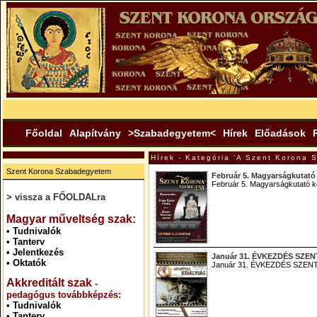
Főoldal
Alapítvány
>Szabadegyetem<
Hírek
Előadások
Hírek - Kategória 'A Szent Korona
Szent Korona Szabadegyetem
Február 5. Magyarságkutató 
Február 5. Magyarságkutató k
> vissza a FŐOLDALra
.
Magyar műveltség szak:
•
Tudnivalók
•
Tanterv
•
Jelentkezés
Január 31. ÉVKEZDÉS SZ
•
Oktatók
Január 31. ÉVKEZDÉS SZE
Akkreditált szak
-
pedagógus továbbképzés:
•
Tudnivalók
•
Tanterv